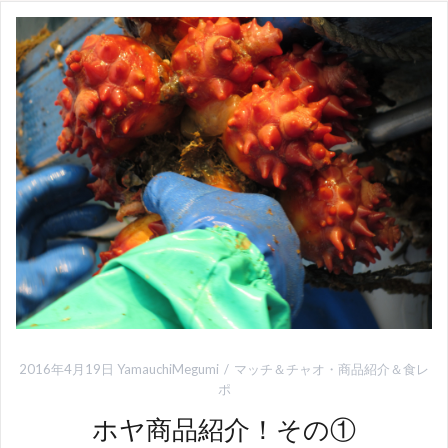
2016年4月19日
YamauchiMegumi
マッチ＆チャオ
・
商品紹介＆食レ
ポ
ホヤ商品紹介！その①