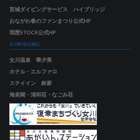
宮城ダイビングサービス ハイブリッジ
おながわ春のファンまつり公式HP
我歴STOCK公式HP
女川町宿泊施設
女川温泉 華夕美
ホテル・エルファロ
ステイイン 鈴家
海泉閣・清和荘・なごみ荘