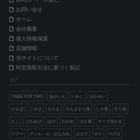
お問い合せ
ホーム
会社概要
個人情報保護
店舗情報
当サイトについて
特定商取引法に基づく表記
タグ
TABLE FOR TWO
あがいん
いわし
おかせい
かまぼこ
さば
さんま
さんますり身
しそ巻
すり身
たこ
ぷちあげ
ほや
わかめ
ガル屋
チーズ笹かま
ツアー
ディル・セ・おながわ
ホタテ
ホヤ
マグロ