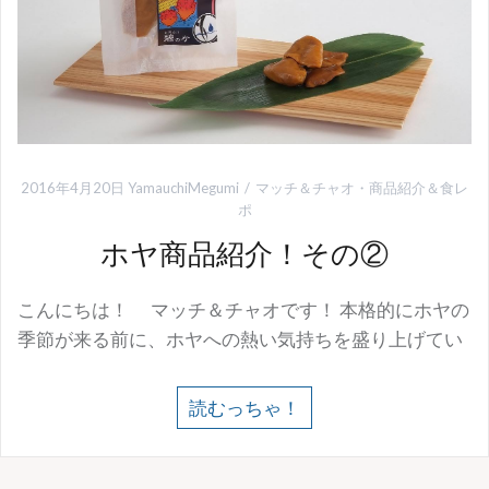
2016年4月20日
YamauchiMegumi
マッチ＆チャオ
・
商品紹介＆食レ
ポ
ホヤ商品紹介！その②
こんにちは！ マッチ＆チャオです！ 本格的にホヤの
季節が来る前に、ホヤへの熱い気持ちを盛り上げてい
読むっちゃ！