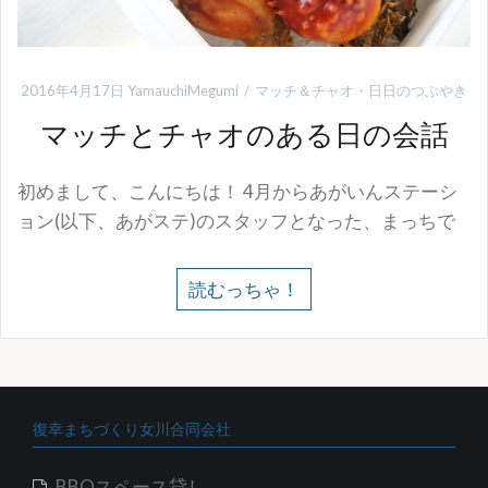
2016年4月17日
YamauchiMegumi
マッチ＆チャオ
・
日日のつぶやき
マッチとチャオのある日の会話
初めまして、こんにちは！ 4月からあがいんステーシ
ョン(以下、あがステ)のスタッフとなった、まっちで
読むっちゃ！
復幸まちづくり女川合同会社
BBQスペース貸し