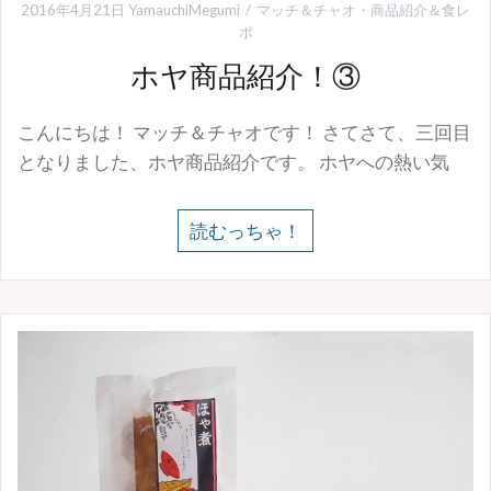
2016年4月21日
YamauchiMegumi
マッチ＆チャオ
・
商品紹介＆食レ
ポ
ホヤ商品紹介！③
こんにちは！ マッチ＆チャオです！ さてさて、三回目
となりました、ホヤ商品紹介です。 ホヤへの熱い気
読むっちゃ！