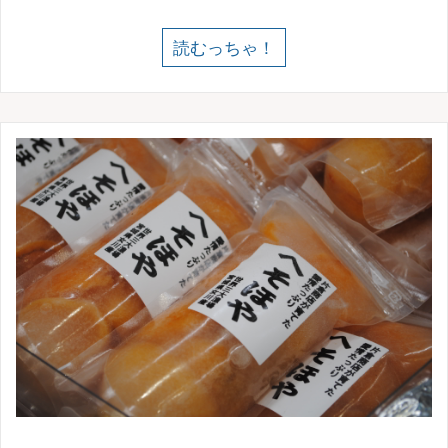
読むっちゃ！