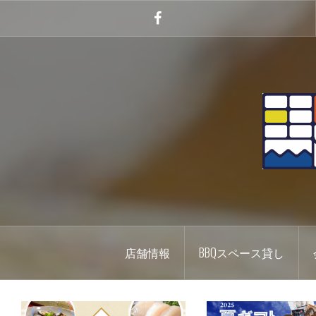
コ
ン
Facebook
テ
ン
ツ
へ
ス
キ
ッ
プ
店舗情報
BBQスペース貸し