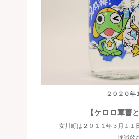
２０２０年
【ケロロ軍曹と
女川町は２０１１年３月１１
壊滅的