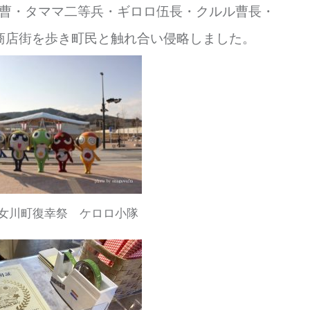
曹・タママ二等兵・ギロロ伍長・クルル曹長・
商店街を歩き町民と触れ合い侵略しました。
女川町復幸祭 ケロロ小隊