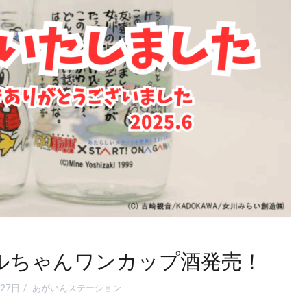
ルちゃんワンカップ酒発売！
27日
あがいんステーション