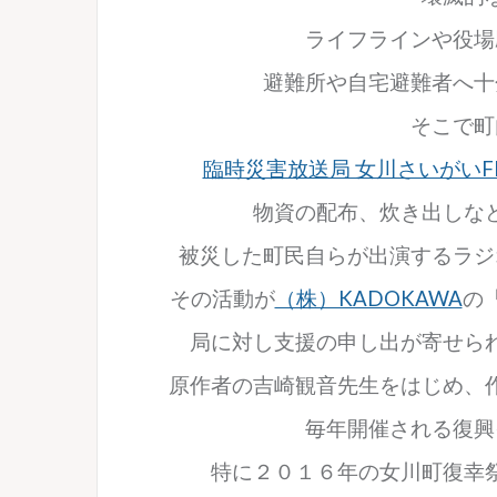
ライフラインや役場
避難所や自宅避難者へ十
そこで町
臨時災害放送局 女川さいがい
物資の配布、炊き出しな
被災した町民自らが出演するラジ
その活動が
（株）KADOKAWA
の
局に対し支援の申し出が寄せら
原作者の吉崎観音先生をはじめ、
毎年開催される復興
特に２０１６年の女川町復幸