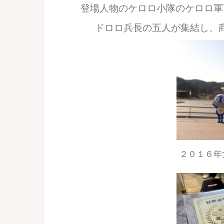
登場人物のケロロ小隊の
ケロロ軍
ドロロ兵長の五人が集結し、
２０１６年