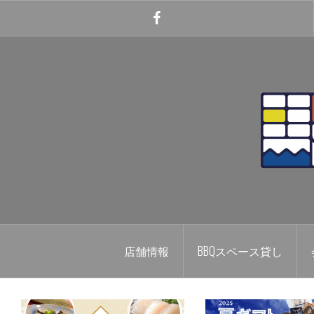
コ
ン
Facebook
テ
ン
ツ
へ
ス
キ
ッ
プ
店舗情報
BBQスペース貸し