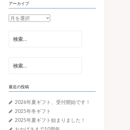
アーカイブ
ア
ー
カ
検
イ
索:
ブ
検
索:
最近の投稿
2026年夏ギフト、受付開始です！
2025年冬ギフト
2025年夏ギフト始まりました！
おかげさまで10周年