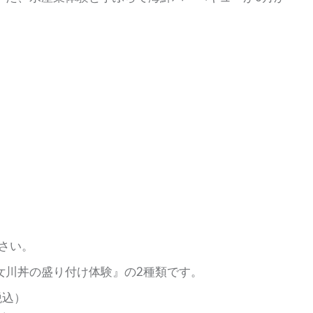
。
。
さい。
女川丼の盛り付け体験』の2種類です。
税込）