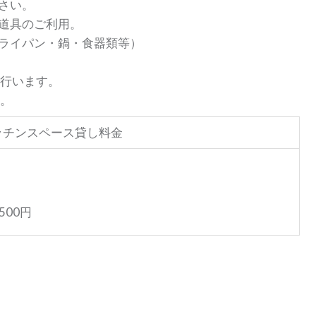
さい。
道具のご利用。
ライパン・鍋・食器類等）
行います。
。
ッチンスペース貸し料金
00円