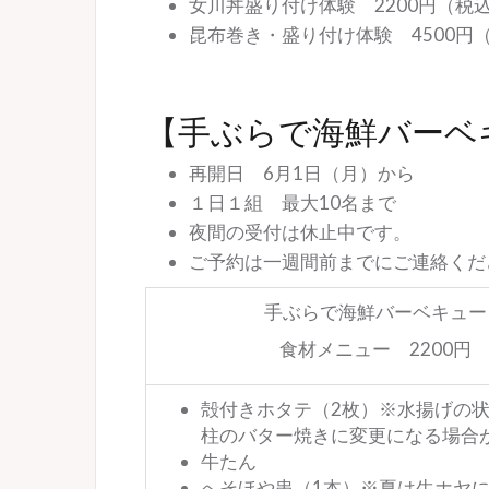
女川丼盛り付け体験 2200円（税
昆布巻き・盛り付け体験 4500円
【手ぶらで海鮮バーベ
再開日 6月1日（月）から
１日１組 最大10名まで
夜間の受付は休止中です。
ご予約は一週間前までにご連絡くだ
手ぶらで海鮮バーベキュー
食材メニュー 2200円
殻付きホタテ（2枚）※水揚げの
柱のバター焼きに変更になる場合
牛たん
へそほや串（1本）※夏は生ホヤ