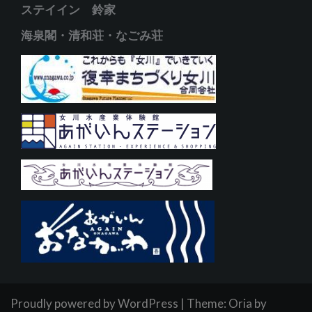
ステイイン 鈴家
海泉閣・清和荘・なごみ荘
Proudly powered by WordPress
|
Theme:
Oria
by