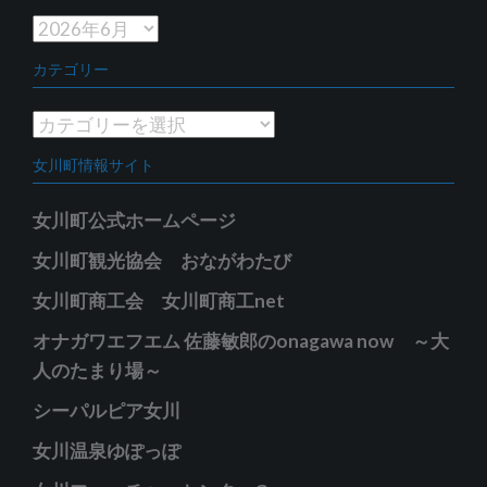
ア
ー
カテゴリー
カ
イ
カ
ブ
テ
女川町情報サイト
ゴ
リ
女川町公式ホームページ
ー
女川町観光協会 おながわたび
女川町商工会 女川町商工net
オナガワエフエム 佐藤敏郎のonagawa now ～大
人のたまり場～
シーパルピア女川
女川温泉ゆぽっぽ