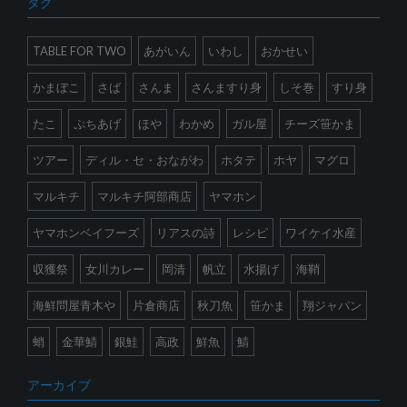
タグ
TABLE FOR TWO
あがいん
いわし
おかせい
かまぼこ
さば
さんま
さんますり身
しそ巻
すり身
たこ
ぷちあげ
ほや
わかめ
ガル屋
チーズ笹かま
ツアー
ディル・セ・おながわ
ホタテ
ホヤ
マグロ
マルキチ
マルキチ阿部商店
ヤマホン
ヤマホンベイフーズ
リアスの詩
レシピ
ワイケイ水産
収獲祭
女川カレー
岡清
帆立
水揚げ
海鞘
海鮮問屋青木や
片倉商店
秋刀魚
笹かま
翔ジャパン
蛸
金華鯖
銀鮭
高政
鮮魚
鯖
アーカイブ