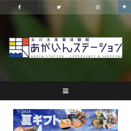
コ
ン
Facebook
Twitter
Instagram
テ
ン
ツ
へ
ス
キ
ッ
プ