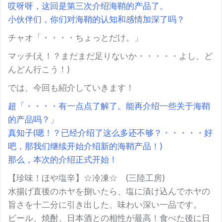
哎呀呀，这回是第三次介绍海鞘的产品了。
小伙伴们，你们对海鞘的认知和感情加深了吗？
チャオ「・・・・ちょっとだけ。」
マッチ(え！？まだまだ足りないか・・・・・よし、ど
んどん行こう！)
では、今回も紹介していきます！
超「・・・・有一点点了解了。能再介绍一些关于海鞘
的产品吗？」
真知子(嗯！？已经介绍了这么多还不够？・・・・・好
吧，那我们继续开始介绍新的海鞘产品！)
那么，本次的介绍正式开始！
【珍味！ほや塩辛】☆冷凍☆ (三陸工房)
水揚げ直後のホヤを捌いたら、塩に漬け込んでホヤの
旨さを十二分に引き出した、味わい深い一品です。
ビール、焼酎、日本酒との相性が最高！食べた後に日