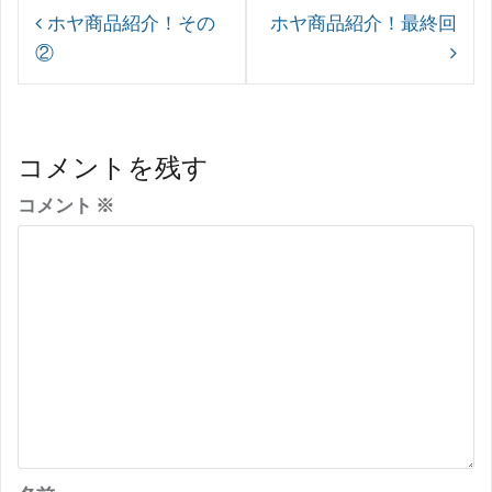
投
ホヤ商品紹介！その
ホヤ商品紹介！最終回
稿
②
ナ
ビ
ゲ
コメントを残す
ー
コメント
※
シ
ョ
ン