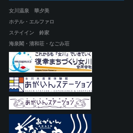
女川温泉 華夕美
ホテル・エルファロ
ステイイン 鈴家
海泉閣・清和荘・なごみ荘