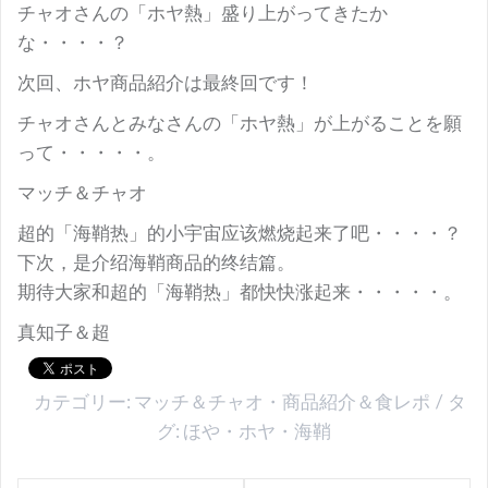
チャオさんの「ホヤ熱」盛り上がってきたか
な・・・・？
次回、ホヤ商品紹介は最終回です！
チャオさんとみなさんの「ホヤ熱」が上がることを願
って・・・・・。
マッチ＆チャオ
超的「海鞘热」的小宇宙应该燃烧起来了吧・・・・？
下次，是介绍海鞘商品的终结篇。
期待大家和超的「海鞘热」都快快涨起来・・・・・。
真知子＆超
カテゴリー:
マッチ＆チャオ
・
商品紹介＆食レポ
タ
グ:
ほや
・
ホヤ
・
海鞘