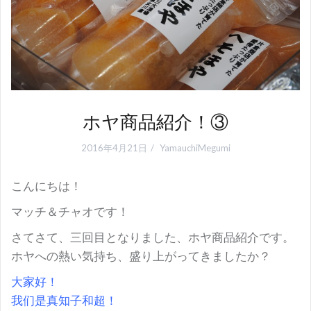
ホヤ商品紹介！③
2016年4月21日
YamauchiMegumi
こんにちは！
マッチ＆チャオです！
さてさて、三回目となりました、ホヤ商品紹介です。
ホヤへの熱い気持ち、盛り上がってきましたか？
大家好！
我们是真知子和超！