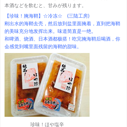
本酒などを飲むと、甘みが残ります。
【珍味！腌海鞘】☆冷冻☆ (三陆工房)
刚出水的海鞘去壳，然后放到盐里面腌着，直到把海鞘
的美味充分地发挥出来。味道简直是一绝。
和啤酒、烧酒、日本酒都极搭！吃完腌海鞘后喝酒，你
会感觉到嘴里面残留的海鞘的甜味。
珍味！ほや塩辛