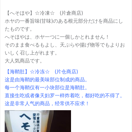
【へそほや】☆冷凍☆ (片倉商店)
ホヤの一番旨味(甘味)のある根元部分だけを商品にし
たものです。
へそほやは、ホヤ一つに一個しかとれません！
そのまま食べるもよし、天ぷらや揚げ物等でもよりお
いしく召し上がれます。
大人気商品です。
【海鞘肚】☆冷冻☆ (片仓商店)
这是由海鞘的最美味部位制成的商品。
每一个海鞘仅有一小块部位是海鞘肚。
直接生吃或者像天妇罗一样炸着吃，都好吃的不得了。
这是非常人气的商品，经常供不应求！