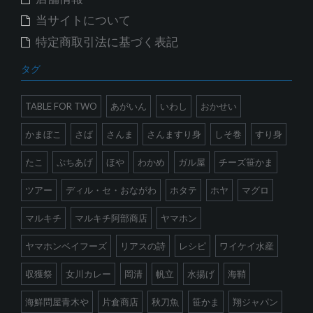
当サイトについて
特定商取引法に基づく表記
タグ
TABLE FOR TWO
あがいん
いわし
おかせい
かまぼこ
さば
さんま
さんますり身
しそ巻
すり身
たこ
ぷちあげ
ほや
わかめ
ガル屋
チーズ笹かま
ツアー
ディル・セ・おながわ
ホタテ
ホヤ
マグロ
マルキチ
マルキチ阿部商店
ヤマホン
ヤマホンベイフーズ
リアスの詩
レシピ
ワイケイ水産
収獲祭
女川カレー
岡清
帆立
水揚げ
海鞘
海鮮問屋青木や
片倉商店
秋刀魚
笹かま
翔ジャパン