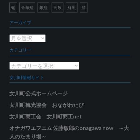
蛸
金華鯖
銀鮭
高政
鮮魚
鯖
アーカイブ
ア
ー
カテゴリー
カ
イ
カ
ブ
テ
女川町情報サイト
ゴ
リ
女川町公式ホームページ
ー
女川町観光協会 おながわたび
女川町商工会 女川町商工net
オナガワエフエム 佐藤敏郎のonagawa now ～大
人のたまり場～