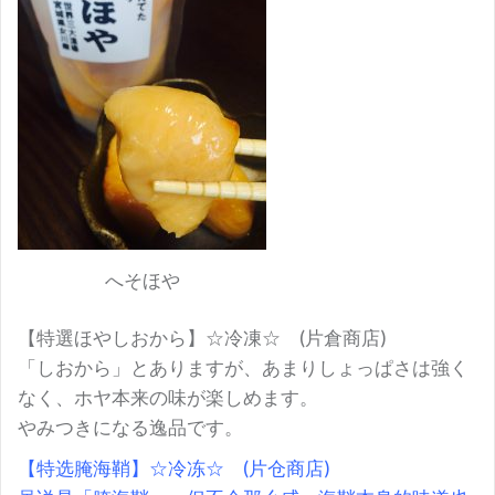
へそほや
【特選ほやしおから】☆冷凍☆ (片倉商店)
「しおから」とありますが、あまりしょっぱさは強く
なく、ホヤ本来の味が楽しめます。
やみつきになる逸品です。
【特选腌海鞘】☆冷冻☆ (片仓商店)