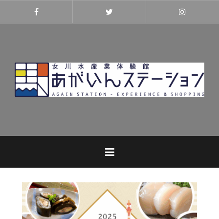
コ
ン
Facebook
Twitter
Instagra
テ
ン
ツ
へ
ス
キ
ッ
プ