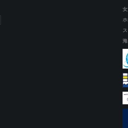
女
ホ
ス
海