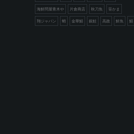
海鮮問屋青木や
片倉商店
秋刀魚
笹かま
翔ジャパン
蛸
金華鯖
銀鮭
高政
鮮魚
鯖