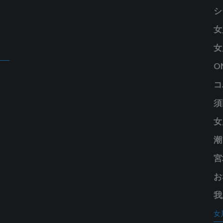
リ
シ
ー
女
女
O
コ
須
女
潮
宮
お
我
女