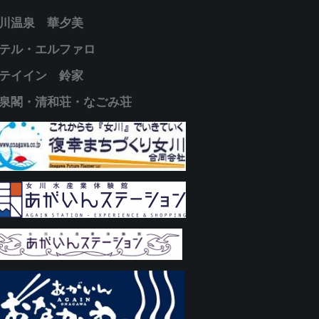
川温泉 華夕美
テル・エルファロ
テイイン 鈴家
泉閣・清和荘・なごみ荘