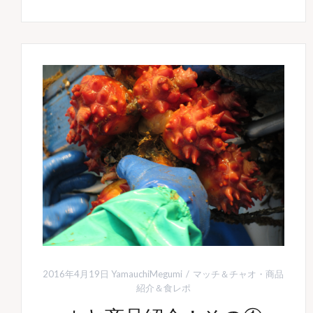
2016年4月19日
YamauchiMegumi
マッチ＆チャオ
・
商品
紹介＆食レポ