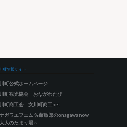
川町情報サイト
川町公式ホームページ
川町観光協会 おながわたび
川町商工会 女川町商工net
ナガワエフエム 佐藤敏郎のonagawa now
大人のたまり場～