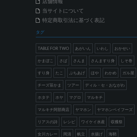
店舗情報
当サイトについて
特定商取引法に基づく表記
タグ
TABLE FOR TWO
あがいん
いわし
おかせい
かまぼこ
さば
さんま
さんますり身
しそ巻
すり身
たこ
ぷちあげ
ほや
わかめ
ガル屋
チーズ笹かま
ツアー
ディル・セ・おながわ
ホタテ
ホヤ
マグロ
マルキチ
マルキチ阿部商店
ヤマホン
ヤマホンベイフーズ
リアスの詩
レシピ
ワイケイ水産
収獲祭
女川カレー
岡清
帆立
水揚げ
海鞘