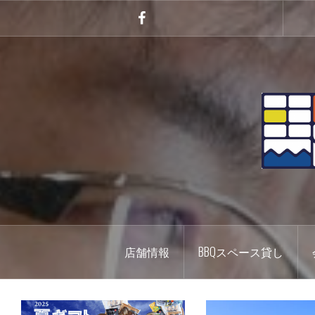
コ
ン
Facebook
テ
ン
ツ
へ
ス
キ
ッ
プ
店舗情報
BBQスペース貸し