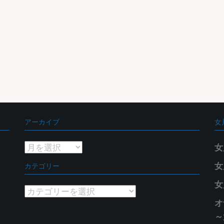
アーカイブ
女
ア
女
ー
カテゴリー
女
カ
女
イ
カ
ブ
オ
テ
～
ゴ