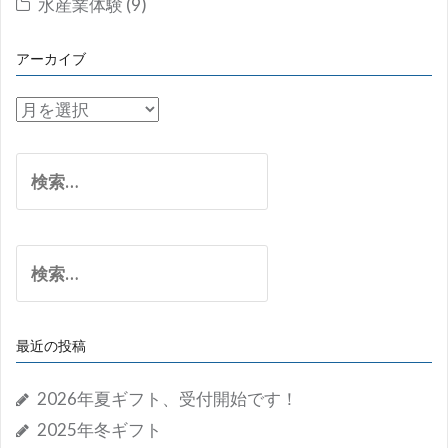
水産業体験
(9)
アーカイブ
ア
ー
カ
検
イ
索:
ブ
検
索:
最近の投稿
2026年夏ギフト、受付開始です！
2025年冬ギフト