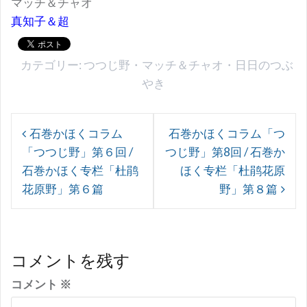
マッチ＆チャオ
真知子＆超
カテゴリー:
つつじ野
・
マッチ＆チャオ
・
日日のつぶ
やき
投
石巻かほくコラム
石巻かほくコラム「つ
稿
「つつじ野」第６回 /
つじ野」第8回 / 石巻か
ナ
石巻かほく专栏「杜鹃
ほく专栏「杜鹃花原
ビ
花原野」第６篇
野」第８篇
ゲ
ー
シ
コメントを残す
ョ
コメント
※
ン