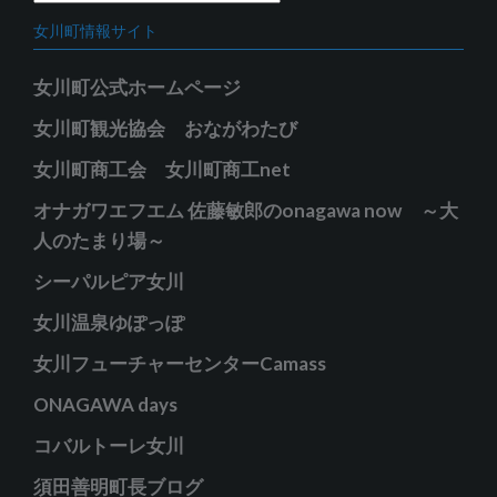
ブ
テ
女川町情報サイト
ゴ
リ
女川町公式ホームページ
ー
女川町観光協会 おながわたび
女川町商工会 女川町商工net
オナガワエフエム 佐藤敏郎のonagawa now ～大
人のたまり場～
シーパルピア女川
女川温泉ゆぽっぽ
女川フューチャーセンターCamass
ONAGAWA days
コバルトーレ女川
須田善明町長ブログ