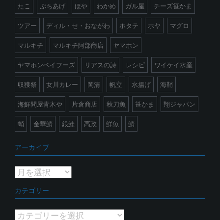
たこ
ぷちあげ
ほや
わかめ
ガル屋
チーズ笹かま
ツアー
ディル・セ・おながわ
ホタテ
ホヤ
マグロ
マルキチ
マルキチ阿部商店
ヤマホン
ヤマホンベイフーズ
リアスの詩
レシピ
ワイケイ水産
収獲祭
女川カレー
岡清
帆立
水揚げ
海鞘
海鮮問屋青木や
片倉商店
秋刀魚
笹かま
翔ジャパン
蛸
金華鯖
銀鮭
高政
鮮魚
鯖
アーカイブ
ア
ー
カテゴリー
カ
イ
カ