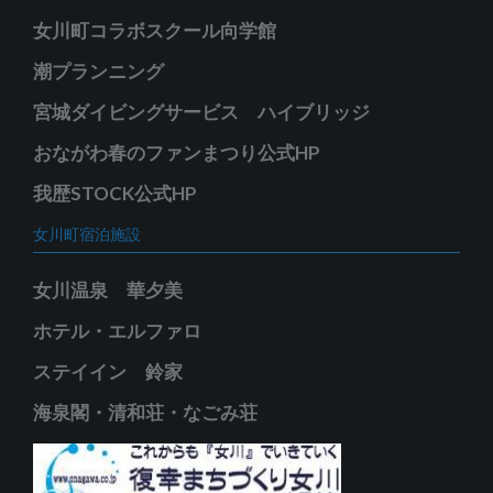
女川町コラボスクール向学館
潮プランニング
宮城ダイビングサービス ハイブリッジ
おながわ春のファンまつり公式HP
我歴STOCK公式HP
女川町宿泊施設
女川温泉 華夕美
ホテル・エルファロ
ステイイン 鈴家
海泉閣・清和荘・なごみ荘