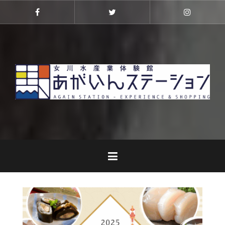
コ
ン
Facebook
Twitter
Instagra
テ
ン
ツ
へ
ス
キ
ッ
プ