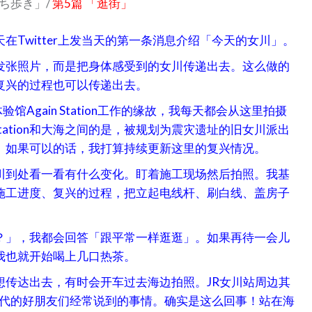
ち歩き」/
第5篇 「逛街」
Twitter上发当天的第一条消息介绍「今天的女川」。
发张照片，而是把身体感受到的女川传递出去。这么做的
复兴的过程也可以传递出去。
Again Station工作的缘故，我每天都会从这里拍摄
Station和大海之间的是，被规划为震灾遗址的旧女川派出
。如果可以的话，我打算持续更新这里的复兴情况。
川到处看一看有什么变化。盯着施工现场然后拍照。我基
施工进度、复兴的过程，把立起电线杆、刷白线、盖房子
？」，我都会回答「跟平常一样逛逛」。如果再待一会儿
我也就开始喝上几口热茶。
想传达出去，有时会开车过去海边拍照。JR女川站周边其
时代的好朋友们经常说到的事情。确实是这么回事！站在海