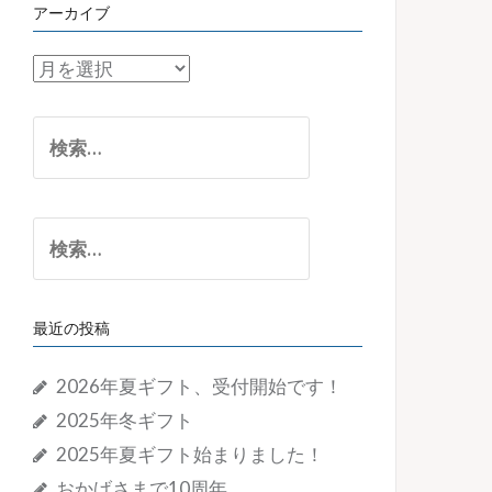
アーカイブ
ア
ー
カ
検
イ
索:
ブ
検
索:
最近の投稿
2026年夏ギフト、受付開始です！
2025年冬ギフト
2025年夏ギフト始まりました！
おかげさまで10周年