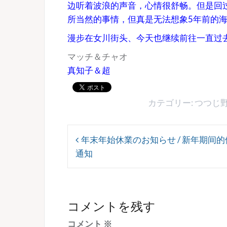
边听着波浪的声音，心情很舒畅。但是回
所当然的事情，但真是无法想象5年前的
漫步在女川街头、今天也继续前往一直过
マッチ＆チャオ
真知子＆超
カテゴリー:
つつじ
投
年末年始休業のお知らせ / 新年期间的
稿
通知
ナ
ビ
ゲ
コメントを残す
ー
コメント
※