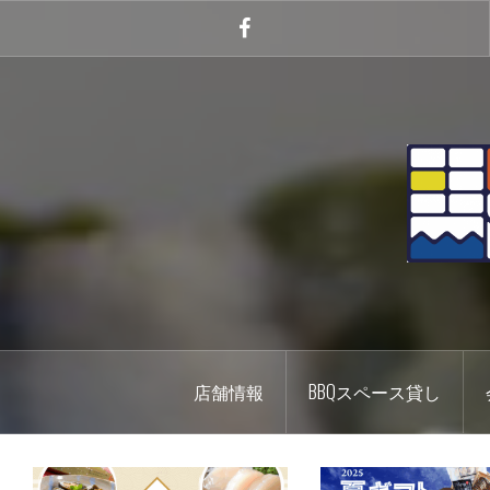
コ
ン
Facebook
テ
ン
ツ
へ
ス
キ
ッ
プ
店舗情報
BBQスペース貸し