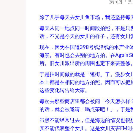
第5回「ま
除了几乎每天去女川鱼市场，我还坚持每天在
每天从同一地点同一时间段拍照，不是只
话，不光是今天的女川的样子，还有女川
现在，因为在国道398号线沿线的水产业体验馆
海景。有时也会去别的地方拍。在Again 
所。旧女川派出所的周围也定下来要整修
于是抽时间做的就是「逛街」了。漫步女
本上都是在相同的地方拍照。因而可以把
这些变化转告给大家。
每次去那些商店里都会被问「今天怎么样
的话，就会被邀请「喝点茶吧！」，于是
虽然不能经常过去，但是海边的情况也很
实不能代表整个女川。这是女川灾害FM