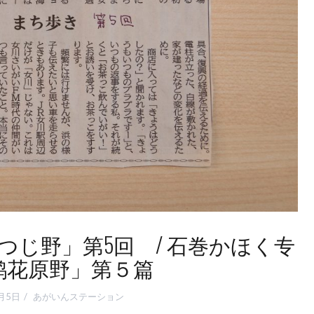
じ野」第5回 / 石巻かほく专
鹃花原野」第５篇
月5日
あがいんステーション