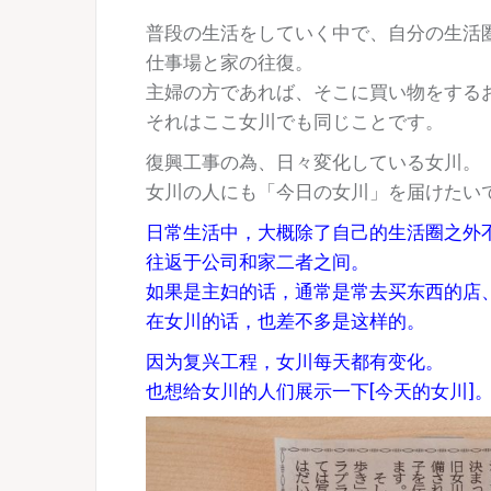
普段の生活をしていく中で、自分の生活
仕事場と家の往復。
主婦の方であれば、そこに買い物をする
それはここ女川でも同じことです。
復興工事の為、日々変化している女川。
女川の人にも「今日の女川」を届けたい
日常生活中，大概除了自己的生活圈之外
往返于公司和家二者之间。
如果是主妇的话，通常是常去买东西的店
在女川的话，也差不多是这样的。
因为复兴工程，女川每天都有变化。
也想给女川的人们展示一下[今天的女川]