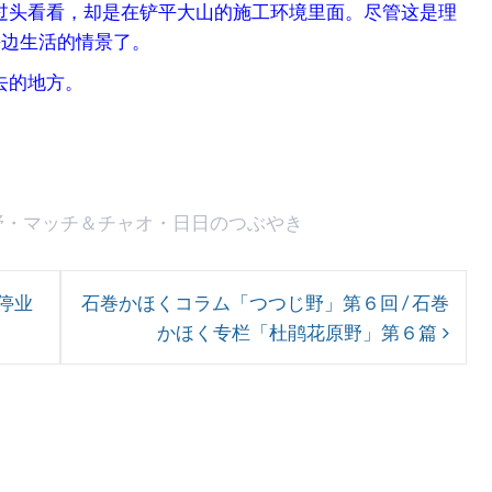
过头看看，却是在铲平大山的施工环境里面。尽管这是理
海边生活的情景了。
去的地方。
野
・
マッチ＆チャオ
・
日日のつぶやき
停业
石巻かほくコラム「つつじ野」第６回 / 石巻
かほく专栏「杜鹃花原野」第６篇