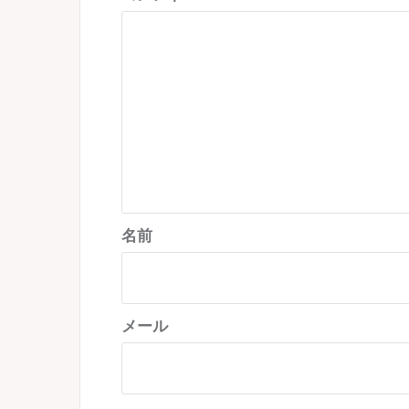
シ
ョ
ン
名前
メール