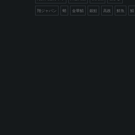
翔ジャパン
蛸
金華鯖
銀鮭
高政
鮮魚
鯖