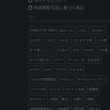
特定商取引法に基づく表記
タグ
TABLE FOR TWO
あがいん
いわし
おかせい
かまぼこ
さば
さんま
さんますり身
しそ巻
すり身
たこ
ぷちあげ
ほや
わかめ
ガル屋
チーズ笹かま
ツアー
ディル・セ・おながわ
ホタテ
ホヤ
マグロ
マルキチ
マルキチ阿部商店
ヤマホン
ヤマホンベイフーズ
リアスの詩
レシピ
ワイケイ水産
収獲祭
女川カレー
岡清
帆立
水揚げ
海鞘
海鮮問屋青木や
片倉商店
秋刀魚
笹かま