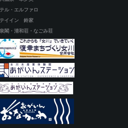
テル・エルファロ
テイイン 鈴家
泉閣・清和荘・なごみ荘