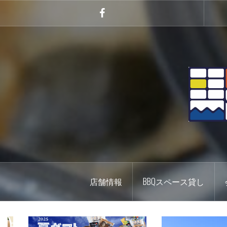
コ
ン
Facebook
テ
ン
ツ
へ
ス
キ
ッ
プ
店舗情報
BBQスペース貸し