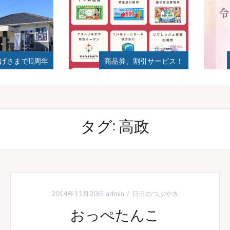
まで10周年
商品券、割引サービス！
月
タグ:
高政
2014年11月20日
admin
日日のつぶやき
おっぺたんこ