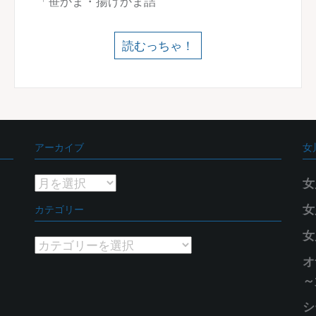
「笹かま・揚げかま詰
読むっちゃ！
アーカイブ
女
ア
女
ー
カテゴリー
女
カ
女
イ
カ
ブ
オ
テ
～
ゴ
リ
シ