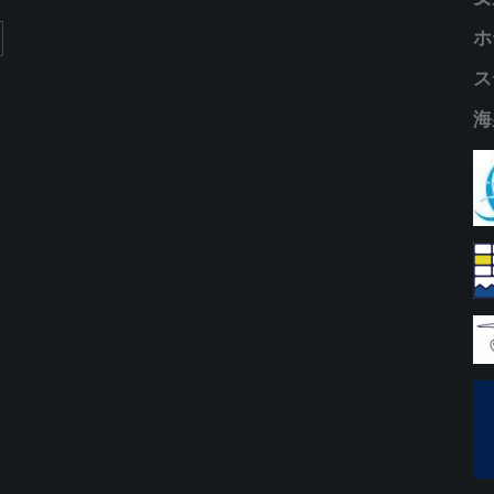
ホ
ス
海