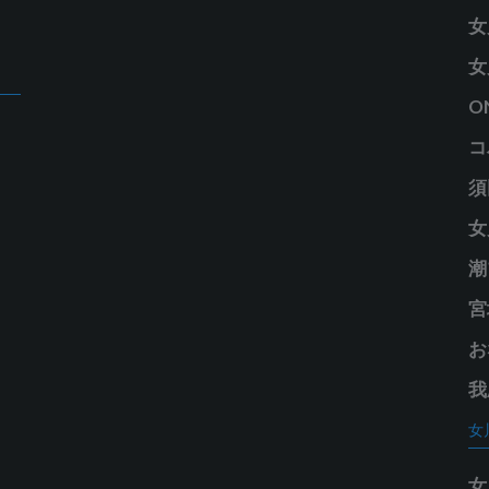
ー
女
女
O
コ
須
女
潮
宮
お
我
女
女