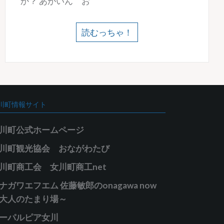
か？ あがいん お
読むっちゃ！
川町情報サイト
川町公式ホームページ
川町観光協会 おながわたび
川町商工会 女川町商工net
ナガワエフエム 佐藤敏郎のonagawa now
大人のたまり場～
ーパルピア女川