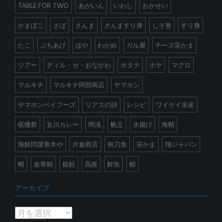
TABLE FOR TWO
あがいん
いわし
おかせい
かまぼこ
さば
さんま
さんますり身
しそ巻
すり身
たこ
ぷちあげ
ほや
わかめ
ガル屋
チーズ笹かま
ツアー
ディル・セ・おながわ
ホタテ
ホヤ
マグロ
マルキチ
マルキチ阿部商店
ヤマホン
ヤマホンベイフーズ
リアスの詩
レシピ
ワイケイ水産
収獲祭
女川カレー
岡清
帆立
水揚げ
海鞘
海鮮問屋青木や
片倉商店
秋刀魚
笹かま
翔ジャパン
蛸
金華鯖
銀鮭
高政
鮮魚
鯖
アーカイブ
ア