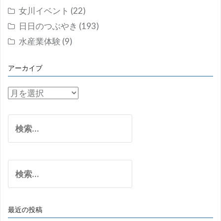
女川イベント
(22)
日日のつぶやき
(193)
水産業体験
(9)
アーカイブ
ア
ー
カ
検
イ
索:
ブ
検
索:
最近の投稿