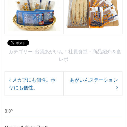
カテゴリー:
出張あがいん！社員食堂
・
商品紹介＆食
レポ
投
メカブにも個性。ホ
あがいんステーション
稿
ヤにも個性。
ナ
ビ
ゲ
SHOP
ー
ソーシャルネットワーク