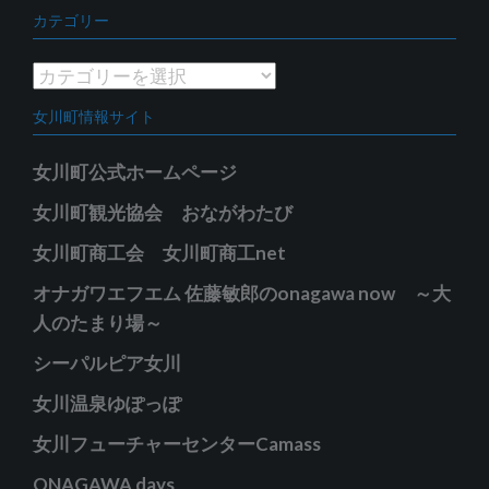
ー
カテゴリー
カ
イ
カ
ブ
テ
女川町情報サイト
ゴ
リ
女川町公式ホームページ
ー
女川町観光協会 おながわたび
女川町商工会 女川町商工net
オナガワエフエム 佐藤敏郎のonagawa now ～大
人のたまり場～
シーパルピア女川
女川温泉ゆぽっぽ
女川フューチャーセンターCamass
ONAGAWA days