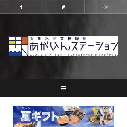
コ
ン
Facebook
Twitter
Instagra
テ
ン
ツ
へ
ス
キ
ッ
プ