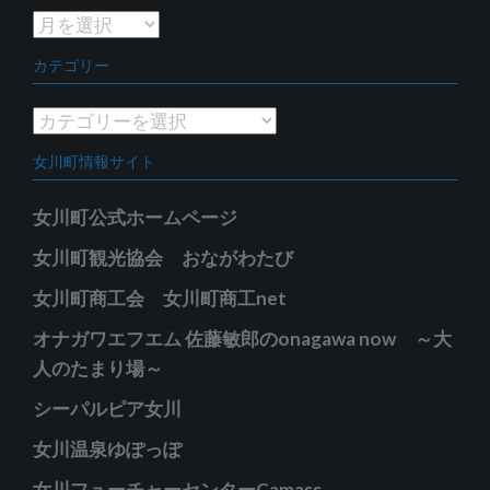
ア
ー
カテゴリー
カ
イ
カ
ブ
テ
女川町情報サイト
ゴ
リ
女川町公式ホームページ
ー
女川町観光協会 おながわたび
女川町商工会 女川町商工net
オナガワエフエム 佐藤敏郎のonagawa now ～大
人のたまり場～
シーパルピア女川
女川温泉ゆぽっぽ
女川フューチャーセンターCamass