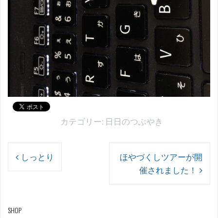
カテゴリー:
日日のつぶやき
投
しっとり
ほやづくしツアーが開
稿
催されました！
ナ
ビ
ゲ
SHOP