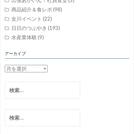
出張あがいん！社員食堂
(3)
商品紹介＆食レポ
(98)
女川イベント
(22)
日日のつぶやき
(193)
水産業体験
(9)
アーカイブ
ア
ー
カ
検
イ
索:
ブ
検
索: