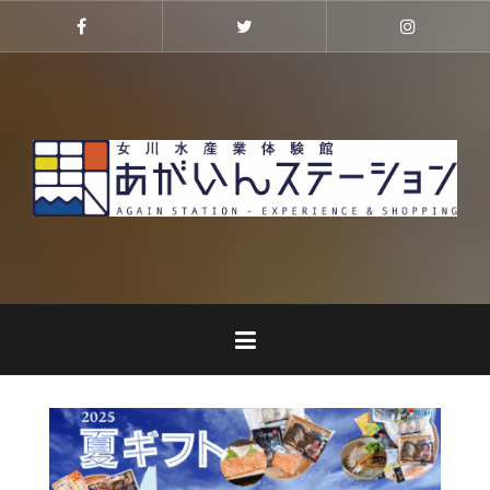
コ
ン
Facebook
Twitter
Instagra
テ
ン
ツ
へ
ス
キ
ッ
プ