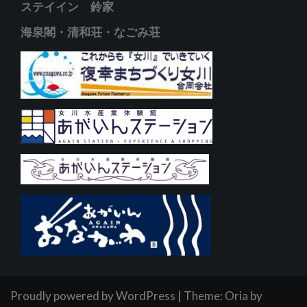
ステイイン 鈴家
海泉閣・清和荘・なごみ荘
Proudly powered by WordPress
|
Theme:
Oria
by