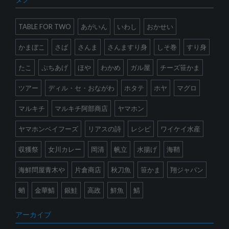
TABLE FOR TWO
あがいん
いわし
おかせい
かまぼこ
さば
さんま
さんますり身
しそ巻
すり身
たこ
ぷちあげ
ほや
わかめ
ガル屋
チーズ笹かま
ツアー
ディル・セ・おながわ
ホタテ
ホヤ
マグロ
マルキチ
マルキチ阿部商店
ヤマホン
ヤマホンベイフーズ
リアスの詩
レシピ
ワイケイ水産
収獲祭
女川カレー
岡清
帆立
水揚げ
海鞘
海鮮問屋青木や
片倉商店
秋刀魚
笹かま
翔ジャパン
蛸
金華鯖
銀鮭
高政
鮮魚
鯖
アーカイブ