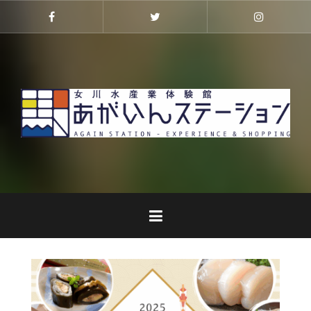
コ
ン
Facebook
Twitter
Instagra
テ
ン
ツ
へ
ス
キ
ッ
プ