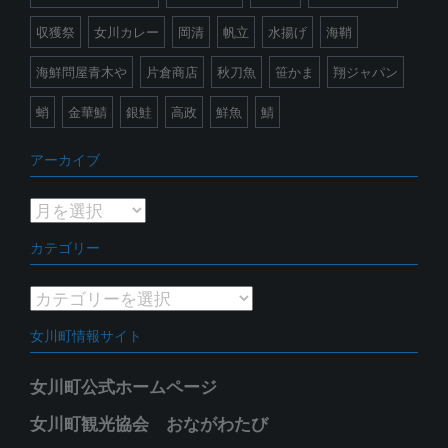
収獲祭
女川カレー
岡清
帆立
水揚げ
海鞘
海鮮問屋青木や
片倉商店
秋刀魚
笹かま
翔ジャパン
蛸
金華鯖
銀鮭
高政
鮮魚
鯖
アーカイブ
ア
ー
カテゴリー
カ
イ
カ
ブ
テ
女川町情報サイト
ゴ
リ
女川町公式ホームページ
ー
女川町観光協会 おながわたび