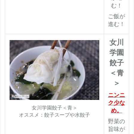
む！
ご飯が
進む！
女川
学園
餃子
＜青
＞
ニンニ
ク少な
女川学園餃子＜青＞
め。
オススメ：餃子スープや水餃子
野菜の
旨味が