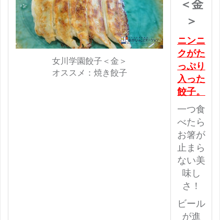
＜金
＞
ニンニ
クがた
女川学園餃子＜金＞
っぷり
オススメ：焼き餃子
入った
餃子。
一つ食
べたら
お箸が
止まら
ない美
味し
さ！
ビール
が進