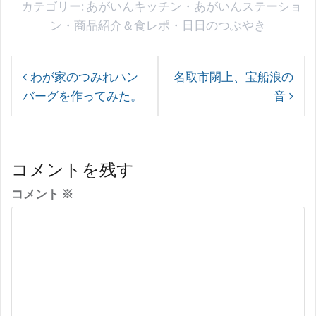
カテゴリー:
あがいんキッチン
・
あがいんステーショ
ン
・
商品紹介＆食レポ
・
日日のつぶやき
投
わが家のつみれハン
名取市閖上、宝船浪の
稿
バーグを作ってみた。
音
ナ
ビ
ゲ
コメントを残す
ー
コメント
※
シ
ョ
ン