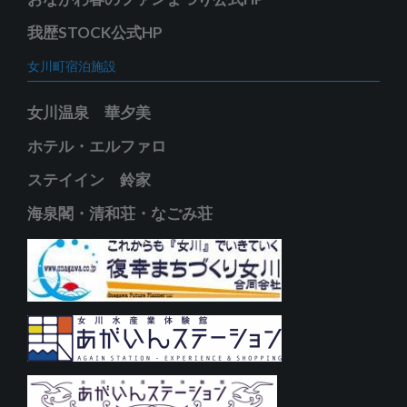
我歴STOCK公式HP
女川町宿泊施設
女川温泉 華夕美
ホテル・エルファロ
ステイイン 鈴家
海泉閣・清和荘・なごみ荘