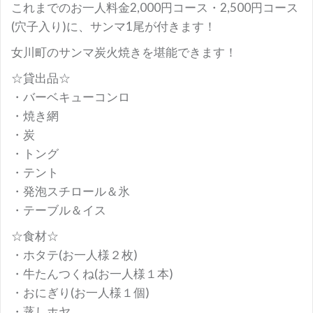
これまでのお一人料金2,000円コース・2,500円コース
(穴子入り)に、サンマ1尾が付きます！
女川町のサンマ炭火焼きを堪能できます！
☆貸出品☆
・バーベキューコンロ
・焼き網
・炭
・トング
・テント
・発泡スチロール＆氷
・テーブル＆イス
☆食材☆
・ホタテ(お一人様２枚)
・牛たんつくね(お一人様１本)
・おにぎり(お一人様１個)
・蒸しホヤ