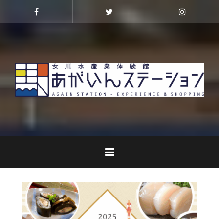
コ
ン
Facebook
Twitter
Instagra
テ
ン
ツ
へ
ス
キ
ッ
プ