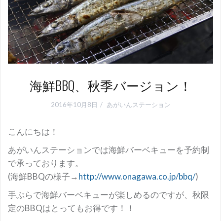
海鮮BBQ、秋季バージョン！
2016年10月8日
あがいんステーション
こんにちは！
あがいんステーションでは海鮮バーベキューを予約制
で承っております。
(海鮮BBQの様子→
http://www.onagawa.co.jp/bbq/
)
手ぶらで海鮮バーベキューが楽しめるのですが、秋限
定のBBQはとってもお得です！！