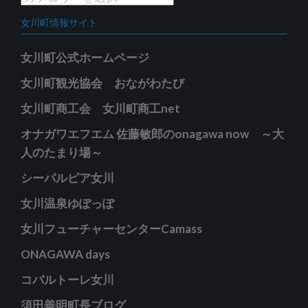
ブ
テ
女川町情報サイト
ゴ
リ
女川町公式ホームページ
ー
女川町観光協会 おながわたび
女川町商工会 女川町商工net
オナガワエフエム 佐藤敏郎のonagawa now ～大
人のたまり場～
シーパルピア女川
女川温泉ゆぽっぽ
女川フューチャーセンターCamass
ONAGAWA days
コバルトーレ女川
須田善明町長ブログ