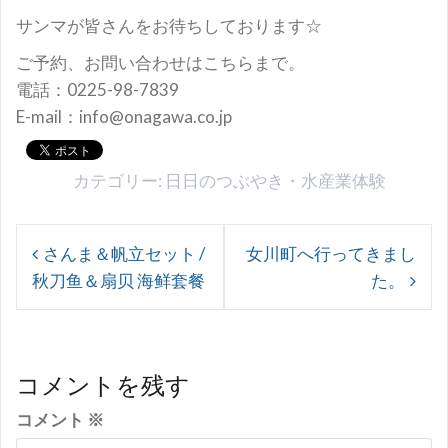
サンマが皆さんをお待ちしております☆
ご予約、お問い合わせはこちらまで。
電話：0225-98-7839
E-mail：info@onagawa.co.jp
カテゴリー:
日日のつぶやき
・
水産業体験
投
さんま＆帆立セット /
女川町へ行ってきまし
稿
秋刀鱼＆扇贝 海鲜套餐
た。
ナ
ビ
ゲ
コメントを残す
ー
コメント
※
シ