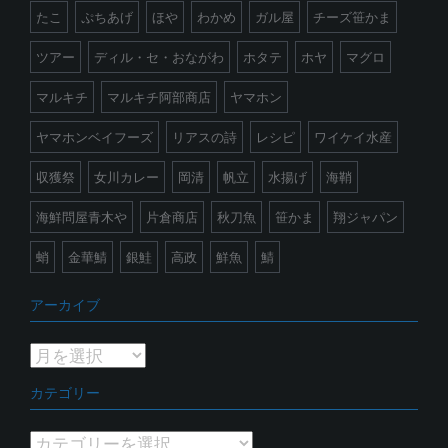
たこ
ぷちあげ
ほや
わかめ
ガル屋
チーズ笹かま
ツアー
ディル・セ・おながわ
ホタテ
ホヤ
マグロ
マルキチ
マルキチ阿部商店
ヤマホン
ヤマホンベイフーズ
リアスの詩
レシピ
ワイケイ水産
収獲祭
女川カレー
岡清
帆立
水揚げ
海鞘
海鮮問屋青木や
片倉商店
秋刀魚
笹かま
翔ジャパン
蛸
金華鯖
銀鮭
高政
鮮魚
鯖
アーカイブ
ア
ー
カテゴリー
カ
イ
カ