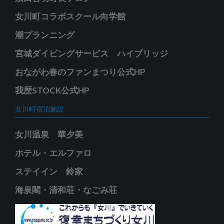
女川町コラボスクール向学館
潮プランニング
宮城ダイビングサービス ハイブリッジ
おながわ春のファンまつり公式HP
我歴STOCK公式HP
女川町宿泊施設
女川温泉 華夕美
ホテル・エルファロ
ステイイン 鈴家
海泉閣・清和荘・なごみ荘