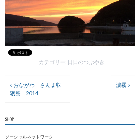
カテゴリー:
日日のつぶやき
投
おながわ さんま収
濃霧
稿
獲祭 2014
ナ
ビ
ゲ
SHOP
ー
ソーシャルネットワーク