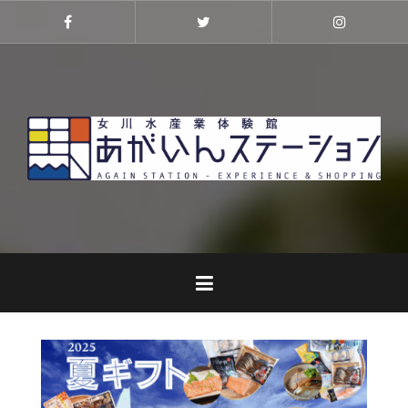
コ
ン
Facebook
Twitter
Instagra
テ
ン
ツ
へ
ス
キ
ッ
プ