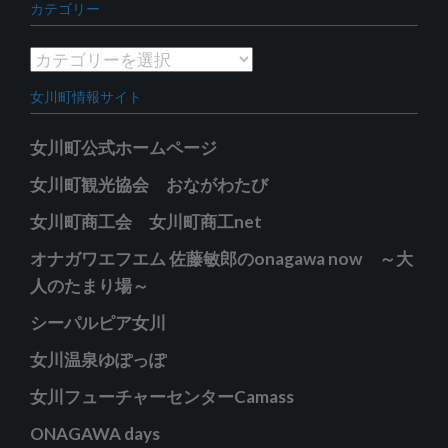
カテゴリー
カ
イ
カ
ブ
テ
女川町情報サイト
ゴ
リ
女川町公式ホームページ
ー
女川町観光協会 おながわたび
女川町商工会 女川町商工net
オナガワエフエム 佐藤敏郎のonagawa now ～大
人のたまり場～
シーパルピア女川
女川温泉ゆぽっぽ
女川フューチャーセンターCamass
ONAGAWA days