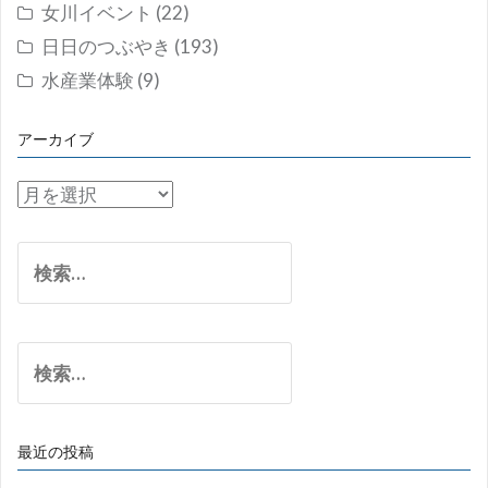
女川イベント
(22)
日日のつぶやき
(193)
水産業体験
(9)
アーカイブ
ア
ー
カ
検
イ
索:
ブ
検
索:
最近の投稿