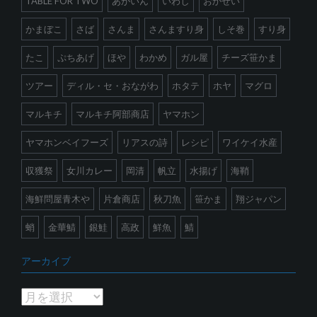
TABLE FOR TWO
あがいん
いわし
おかせい
かまぼこ
さば
さんま
さんますり身
しそ巻
すり身
たこ
ぷちあげ
ほや
わかめ
ガル屋
チーズ笹かま
ツアー
ディル・セ・おながわ
ホタテ
ホヤ
マグロ
マルキチ
マルキチ阿部商店
ヤマホン
ヤマホンベイフーズ
リアスの詩
レシピ
ワイケイ水産
収獲祭
女川カレー
岡清
帆立
水揚げ
海鞘
海鮮問屋青木や
片倉商店
秋刀魚
笹かま
翔ジャパン
蛸
金華鯖
銀鮭
高政
鮮魚
鯖
アーカイブ
ア
ー