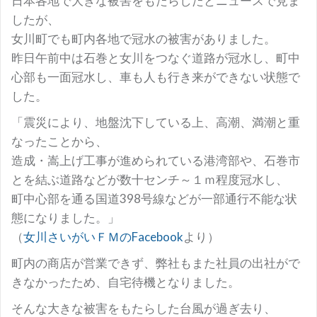
日本各地で大きな被害をもたらしたとニュースで見ま
したが、
女川町でも町内各地で冠水の被害がありました。
昨日午前中は石巻と女川をつなぐ道路が冠水し、町中
心部も一面冠水し、車も人も行き来ができない状態で
した。
「震災により、地盤沈下している上、高潮、満潮と重
なったことから、
造成・嵩上げ工事が進められている港湾部や、石巻市
とを結ぶ道路などが数十センチ～１ｍ程度冠水し、
町中心部を通る国道398号線などが一部通行不能な状
態になりました。」
（
女川さいがいＦＭのFacebook
より）
町内の商店が営業できず、弊社もまた社員の出社がで
きなかったため、自宅待機となりました。
そんな大きな被害をもたらした台風が過ぎ去り、