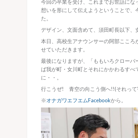
今回の卒業を受け、これまでお世話にな
想いを形にして伝えようということで、
た。
デザイン、文面含めて、須田町長以下、
本日、高校生アナウンサーの阿部こころ
せていただきます。
最後になりますが、「ももいろクローバ
ば我が町・女川町とそれにかかわるすべ
に・・。
行こうぜ! 青空の向こう側へ!!(それって宇
※
オナガワエフエムFacebook
から。