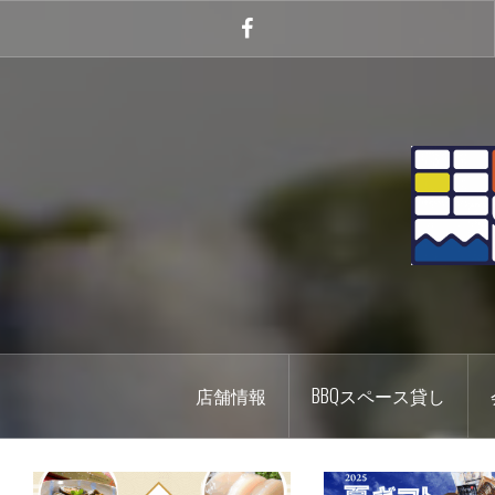
コ
ン
Facebook
テ
ン
ツ
へ
ス
キ
ッ
プ
店舗情報
BBQスペース貸し