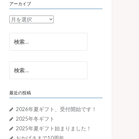
アーカイブ
ア
ー
カ
検
イ
索:
ブ
検
索:
最近の投稿
2026年夏ギフト、受付開始です！
2025年冬ギフト
2025年夏ギフト始まりました！
おかげさまで10周年