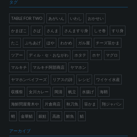
タグ
TABLE FOR TWO
あがいん
いわし
おかせい
かまぼこ
さば
さんま
さんますり身
しそ巻
すり身
たこ
ぷちあげ
ほや
わかめ
ガル屋
チーズ笹かま
ツアー
ディル・セ・おながわ
ホタテ
ホヤ
マグロ
マルキチ
マルキチ阿部商店
ヤマホン
ヤマホンベイフーズ
リアスの詩
レシピ
ワイケイ水産
収獲祭
女川カレー
岡清
帆立
水揚げ
海鞘
海鮮問屋青木や
片倉商店
秋刀魚
笹かま
翔ジャパン
蛸
金華鯖
銀鮭
高政
鮮魚
鯖
アーカイブ