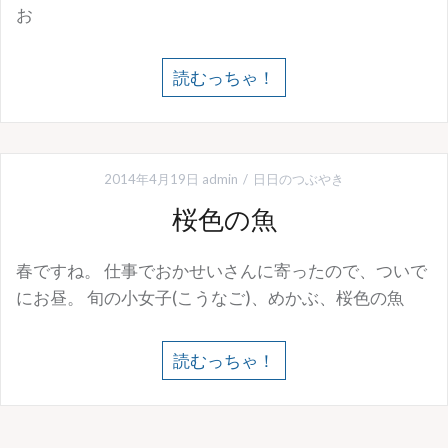
お
読むっちゃ！
2014年4月19日
admin
日日のつぶやき
桜色の魚
春ですね。 仕事でおかせいさんに寄ったので、ついで
にお昼。 旬の小女子(こうなご)、めかぶ、桜色の魚
読むっちゃ！