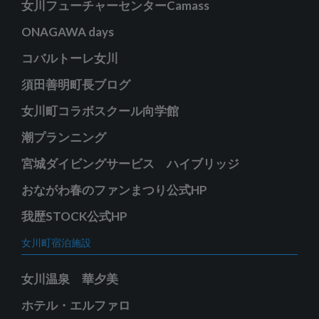
女川フューチャーセンターCamass
ONAGAWA days
コバルトーレ女川
須田善明町長ブログ
女川町コラボスクール向学館
潮プランニング
宮城ダイビングサービス ハイブリッジ
おながわ春のファンまつり公式HP
我歴STOCK公式HP
女川町宿泊施設
女川温泉 華夕美
ホテル・エルファロ