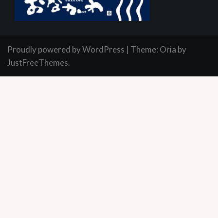
Proudly powered by WordPress
|
Theme:
Oria
by
JustFreeThemes.