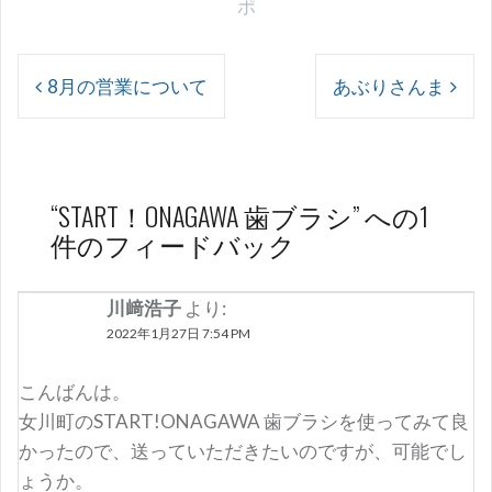
ポ
投
8月の営業について
あぶりさんま
稿
ナ
ビ
ゲ
“
START！ONAGAWA 歯ブラシ
” への1
件のフィードバック
ー
シ
川﨑浩子
より:
ョ
2022年1月27日 7:54 PM
ン
こんばんは。
女川町のSTART!ONAGAWA 歯ブラシを使ってみて良
かったので、送っていただきたいのですが、可能でし
ょうか。