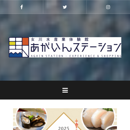
コ
ン
Facebook
Twitter
Instagra
テ
ン
ツ
へ
ス
キ
ッ
プ