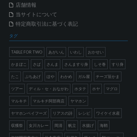
店舗情報
当サイトについて
特定商取引法に基づく表記
タグ
TABLE FOR TWO
あがいん
いわし
おかせい
かまぼこ
さば
さんま
さんますり身
しそ巻
すり身
たこ
ぷちあげ
ほや
わかめ
ガル屋
チーズ笹かま
ツアー
ディル・セ・おながわ
ホタテ
ホヤ
マグロ
マルキチ
マルキチ阿部商店
ヤマホン
ヤマホンベイフーズ
リアスの詩
レシピ
ワイケイ水産
収獲祭
女川カレー
岡清
帆立
水揚げ
海鞘