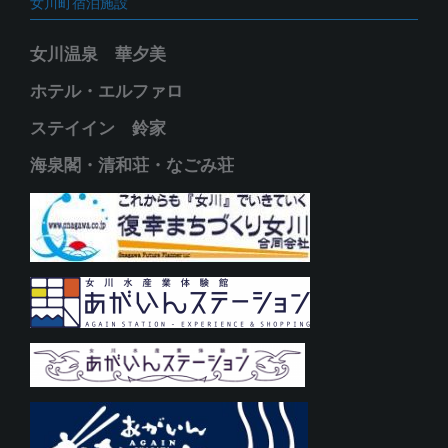
女川町宿泊施設
女川温泉 華夕美
ホテル・エルファロ
ステイイン 鈴家
海泉閣・清和荘・なごみ荘