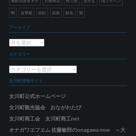
海鮮問屋青木や
片倉商店
秋刀魚
笹かま
翔ジャパン
蛸
金華鯖
銀鮭
高政
鮮魚
鯖
アーカイブ
ア
ー
カテゴリー
カ
イ
カ
ブ
テ
女川町情報サイト
ゴ
リ
女川町公式ホームページ
ー
女川町観光協会 おながわたび
女川町商工会 女川町商工net
オナガワエフエム 佐藤敏郎のonagawa now ～大