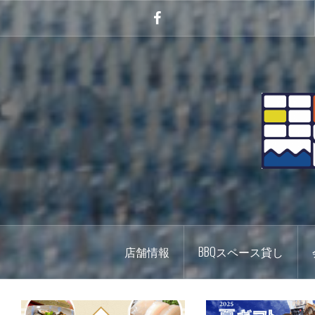
コ
ン
Facebook
テ
ン
ツ
へ
ス
キ
ッ
プ
店舗情報
BBQスペース貸し