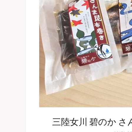
三陸女川 碧のか 