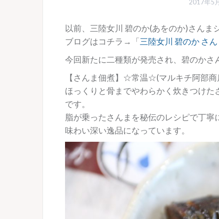
2017年5
以前、三陸女川 碧のか(あをのか)さん
ブログはコチラ→「
三陸女川 碧のか さ
今回新たに二種類が発売され、碧のかさ
【さんま佃煮】☆常温☆(マルキチ阿部商
ほっくりと骨までやわらかく炊きつけた
です。
脂が乗ったさんまを秘伝のレシピで丁寧
味わい深い逸品になっています。