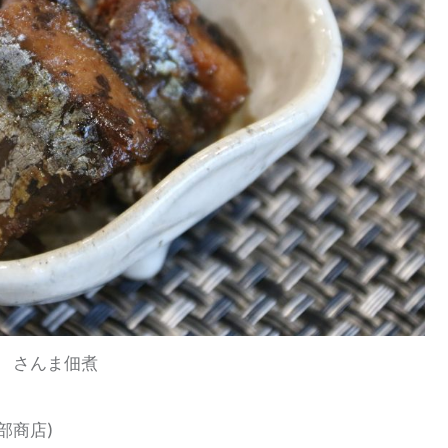
さんま佃煮
部商店)