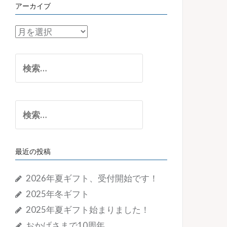
アーカイブ
ア
ー
カ
検
イ
索:
ブ
検
索:
最近の投稿
2026年夏ギフト、受付開始です！
2025年冬ギフト
2025年夏ギフト始まりました！
おかげさまで10周年