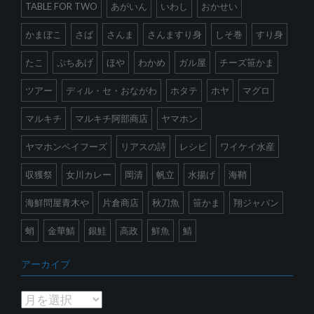
TABLE FOR TWO
あがいん
いわし
おかせい
かまぼこ
さば
さんま
さんますり身
しそ巻
すり身
たこ
ぷちあげ
ほや
わかめ
ガル屋
チーズ笹かま
ツアー
ディル・セ・おながわ
ホタテ
ホヤ
マグロ
マルキチ
マルキチ阿部商店
ヤマホン
ヤマホンベイフーズ
リアスの詩
レシピ
ワイケイ水産
収獲祭
女川カレー
岡清
帆立
水揚げ
海鞘
海鮮問屋青木や
片倉商店
秋刀魚
笹かま
翔ジャパン
蛸
金華鯖
銀鮭
高政
鮮魚
鯖
アーカイブ
ア