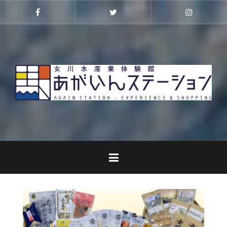
コ
ン
Facebook
Twitter
Instagra
テ
ン
ツ
へ
ス
キ
ッ
プ