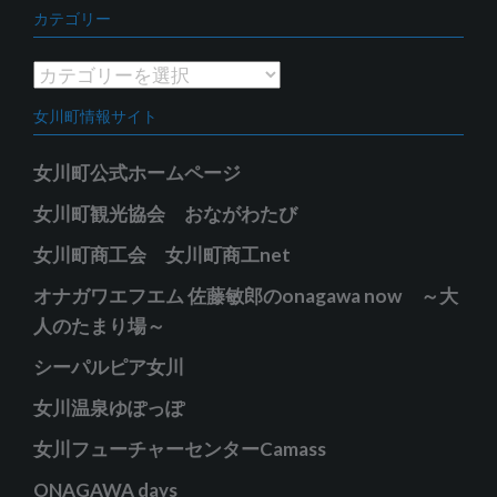
ー
カテゴリー
カ
イ
カ
ブ
テ
女川町情報サイト
ゴ
リ
女川町公式ホームページ
ー
女川町観光協会 おながわたび
女川町商工会 女川町商工net
オナガワエフエム 佐藤敏郎のonagawa now ～大
人のたまり場～
シーパルピア女川
女川温泉ゆぽっぽ
女川フューチャーセンターCamass
ONAGAWA days