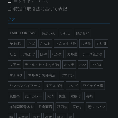
当サイトについて
特定商取引法に基づく表記
タグ
TABLE FOR TWO
あがいん
いわし
おかせい
かまぼこ
さば
さんま
さんますり身
しそ巻
すり身
たこ
ぷちあげ
ほや
わかめ
ガル屋
チーズ笹かま
ツアー
ディル・セ・おながわ
ホタテ
ホヤ
マグロ
マルキチ
マルキチ阿部商店
ヤマホン
ヤマホンベイフーズ
リアスの詩
レシピ
ワイケイ水産
収獲祭
女川カレー
岡清
帆立
水揚げ
海鞘
海鮮問屋青木や
片倉商店
秋刀魚
笹かま
翔ジャパン
蛸
金華鯖
銀鮭
高政
鮮魚
鯖