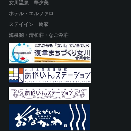
女川温泉 華夕美
ホテル・エルファロ
ステイイン 鈴家
海泉閣・清和荘・なごみ荘