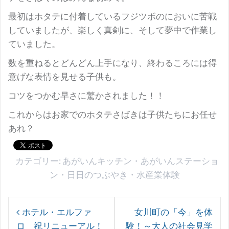
最初はホタテに付着しているフジツボのにおいに苦戦
していましたが、楽しく真剣に、そして夢中で作業し
ていました。
数を重ねるとどんどん上手になり、終わるころには得
意げな表情を見せる子供も。
コツをつかむ早さに驚かされました！！
これからはお家でのホタテさばきは子供たちにお任せ
あれ？
カテゴリー:
あがいんキッチン
・
あがいんステーショ
ン
・
日日のつぶやき
・
水産業体験
投
ホテル・エルファ
女川町の「今」を体
稿
ロ 祝リニューアル！
験！～大人の社会見学