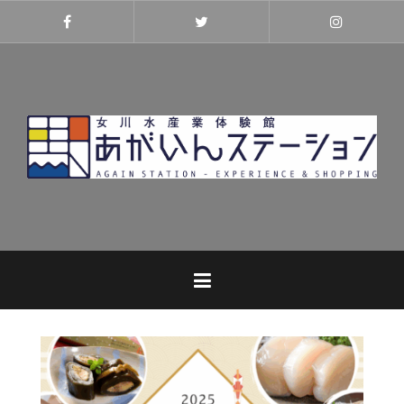
コ
ン
Facebook
Twitter
Instagra
テ
ン
ツ
へ
ス
キ
ッ
プ