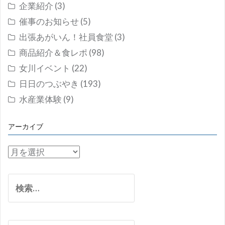
企業紹介
(3)
催事のお知らせ
(5)
出張あがいん！社員食堂
(3)
商品紹介＆食レポ
(98)
女川イベント
(22)
日日のつぶやき
(193)
水産業体験
(9)
アーカイブ
ア
ー
カ
検
イ
索:
ブ