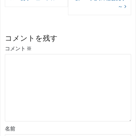
ナ
～
ビ
ゲ
ー
コメントを残す
シ
コメント
※
ョ
ン
名前