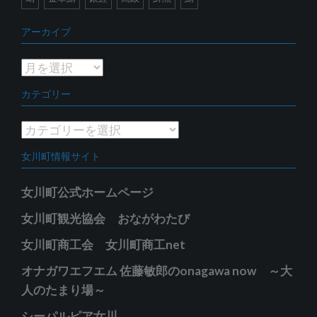
アーカイブ
ア
ー
カテゴリー
カ
イ
カ
ブ
テ
女川町情報サイト
ゴ
リ
女川町公式ホームページ
ー
女川町観光協会 おながわたび
女川町商工会 女川町商工net
オナガワエフエム 佐藤敏郎のonagawa now ～大
人のたまり場～
シーパルピア女川