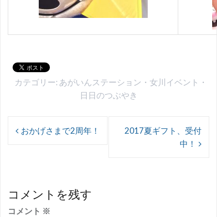
カテゴリー:
あがいんステーション
・
女川イベント
・
日日のつぶやき
投
おかげさまで2周年！
2017夏ギフト、受付
稿
中！
ナ
ビ
ゲ
コメントを残す
ー
コメント
※