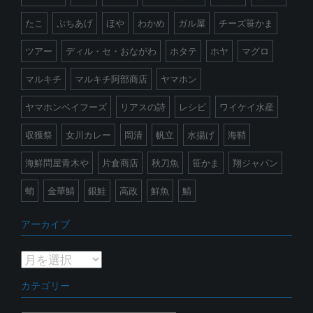
たこ
ぷちあげ
ほや
わかめ
ガル屋
チーズ笹かま
ツアー
ディル・セ・おながわ
ホタテ
ホヤ
マグロ
マルキチ
マルキチ阿部商店
ヤマホン
ヤマホンベイフーズ
リアスの詩
レシピ
ワイケイ水産
収獲祭
女川カレー
岡清
帆立
水揚げ
海鞘
海鮮問屋青木や
片倉商店
秋刀魚
笹かま
翔ジャパン
蛸
金華鯖
銀鮭
高政
鮮魚
鯖
アーカイブ
ア
ー
カテゴリー
カ