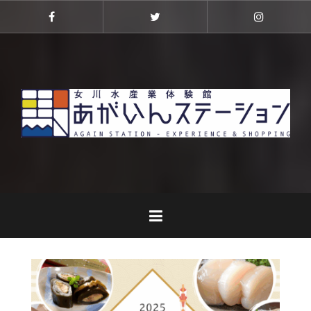
コ
ン
Facebook
Twitter
Instagra
テ
ン
ツ
へ
ス
キ
ッ
プ