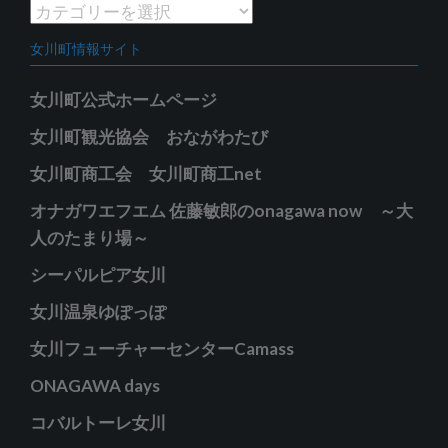
イ
カ
ブ
テ
女川町情報サイト
ゴ
リ
女川町公式ホームページ
ー
女川町観光協会 おながわたび
女川町商工会 女川町商工net
オナガワエフエム 佐藤敏郎のonagawa now ～大
人のたまり場～
シーパルピア女川
女川温泉ゆぽっぽ
女川フューチャーセンターCamass
ONAGAWA days
コバルトーレ女川