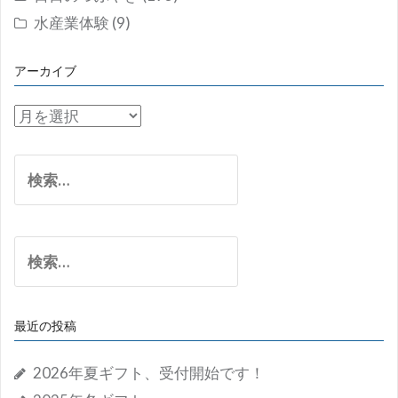
水産業体験
(9)
アーカイブ
ア
ー
カ
検
イ
索:
ブ
検
索:
最近の投稿
2026年夏ギフト、受付開始です！