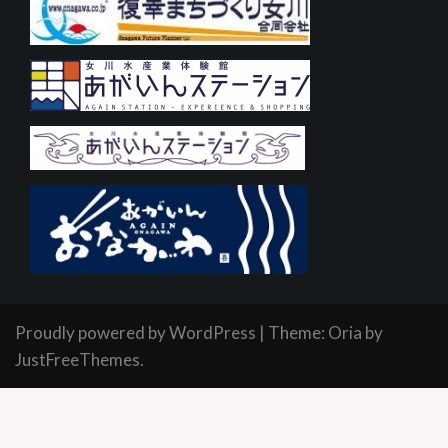
Proudly powered by WordPress
|
Theme:
Oria
by
JustFreeThemes.