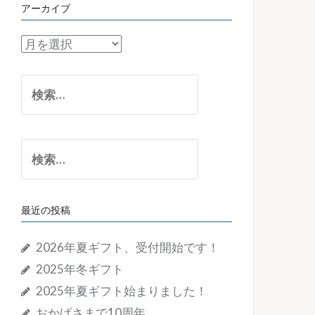
アーカイブ
ア
ー
カ
検
イ
索:
ブ
検
索:
最近の投稿
2026年夏ギフト、受付開始です！
2025年冬ギフト
2025年夏ギフト始まりました！
おかげさまで10周年