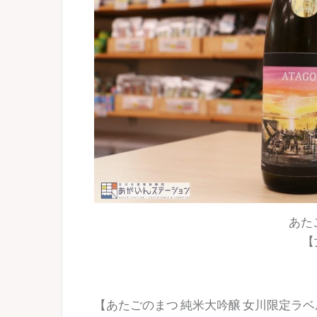
あた
【
【あたごのまつ 純米大吟醸 女川限定ラ