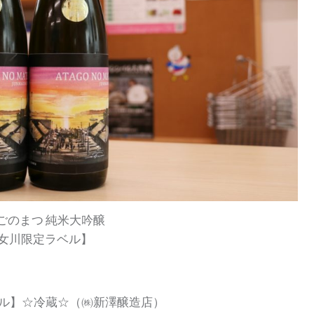
ごのまつ 純米大吟醸
女川限定ラベル】
ベル】☆冷蔵☆（㈱新澤醸造店）