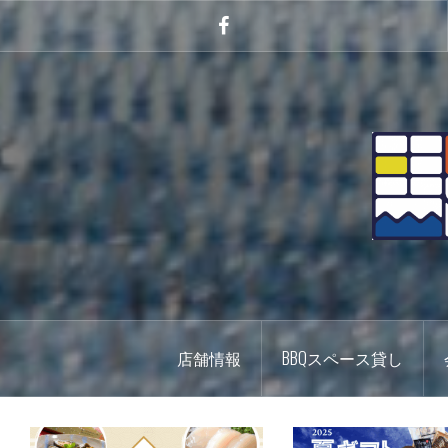
コ
ン
Facebook
テ
ン
ツ
へ
ス
キ
ッ
プ
店舗情報
BBQスペース貸し