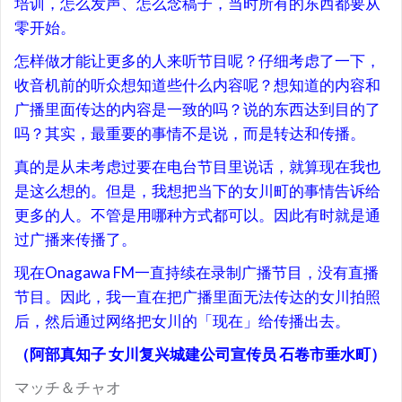
培训，怎么发声、怎么念稿子，当时所有的东西都要从
零开始。
怎样做才能让更多的人来听节目呢？仔细考虑了一下，
收音机前的听众想知道些什么内容呢？想知道的内容和
广播里面传达的内容是一致的吗？说的东西达到目的了
吗？其实，最重要的事情不是说，而是转达和传播。
真的是从未考虑过要在电台节目里说话，就算现在我也
是这么想的。但是，我想把当下的女川町的事情告诉给
更多的人。不管是用哪种方式都可以。因此有时就是通
过广播来传播了。
现在Onagawa FM一直持续在录制广播节目，没有直播
节目。因此，我一直在把广播里面无法传达的女川拍照
后，然后通过网络把女川的「现在」给传播出去。
（阿部真知子 女川复兴城建公司宣传员 石卷市垂水町）
マッチ＆チャオ