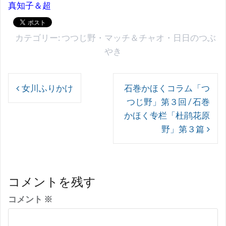
真知子＆超
カテゴリー:
つつじ野
・
マッチ＆チャオ
・
日日のつぶ
やき
投
女川ふりかけ
石巻かほくコラム「つ
稿
つじ野」第３回 / 石巻
ナ
かほく专栏「杜鹃花原
ビ
野」第３篇
ゲ
ー
シ
コメントを残す
ョ
コメント
※
ン