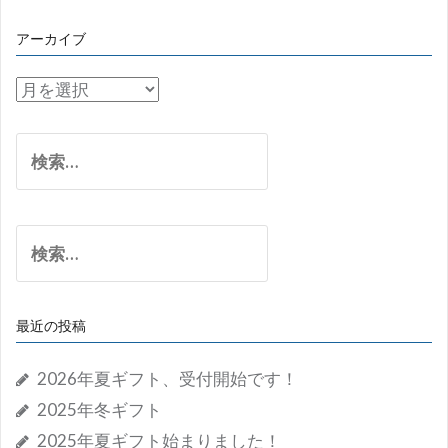
アーカイブ
ア
ー
カ
検
イ
索:
ブ
検
索:
最近の投稿
2026年夏ギフト、受付開始です！
2025年冬ギフト
2025年夏ギフト始まりました！