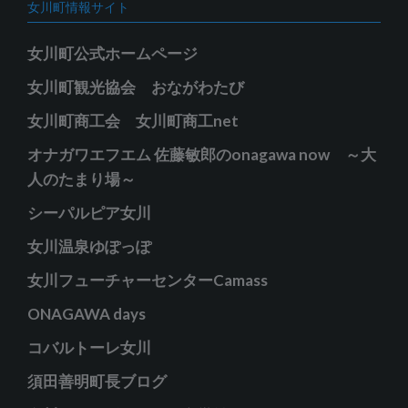
女川町情報サイト
ゴ
リ
女川町公式ホームページ
ー
女川町観光協会 おながわたび
女川町商工会 女川町商工net
オナガワエフエム 佐藤敏郎のonagawa now ～大
人のたまり場～
シーパルピア女川
女川温泉ゆぽっぽ
女川フューチャーセンターCamass
ONAGAWA days
コバルトーレ女川
須田善明町長ブログ