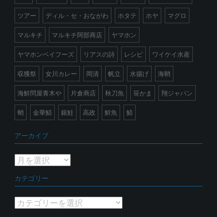
ツアー
ディル・セ・おながわ
ホタテ
ホヤ
マグロ
マルキチ
マルキチ阿部商店
ヤマホン
ヤマホンベイフーズ
リアスの詩
レシピ
ワイケイ水産
収獲祭
女川カレー
岡清
帆立
水揚げ
海鞘
海鮮問屋青木や
片倉商店
秋刀魚
笹かま
翔ジャパン
蛸
金華鯖
銀鮭
高政
鮮魚
鯖
アーカイブ
ア
ー
カテゴリー
カ
イ
カ
ブ
テ