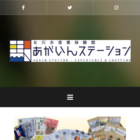
コ
ン
Facebook
Twitter
Instagra
テ
ン
ツ
へ
ス
キ
ッ
プ