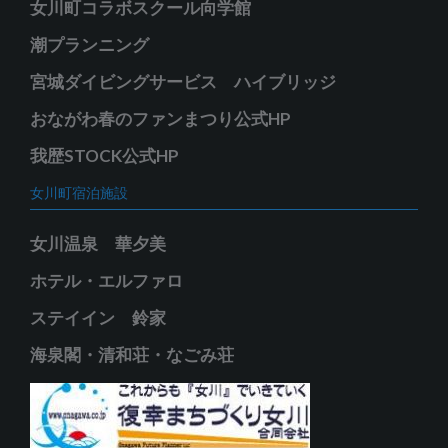
女川町コラボスクール向学館
潮プランニング
宮城ダイビングサービス ハイブリッジ
おながわ春のファンまつり公式HP
我歴STOCK公式HP
女川町宿泊施設
女川温泉 華夕美
ホテル・エルファロ
ステイイン 鈴家
海泉閣・清和荘・なごみ荘