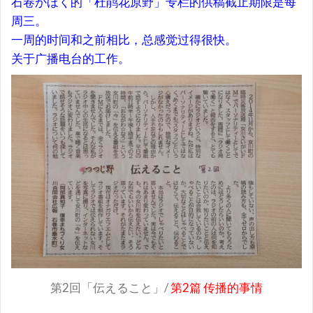
石卷かほく的「杜鹃花原野」专栏的供稿截止期限是每
周三。
一周的时间和之前相比，总感觉过得很快。
关于广播电台的工作。
第2回「伝えること」/
第2篇 传播的事情