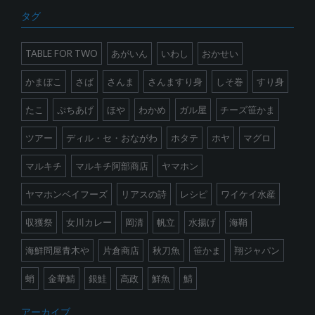
タグ
TABLE FOR TWO
あがいん
いわし
おかせい
かまぼこ
さば
さんま
さんますり身
しそ巻
すり身
たこ
ぷちあげ
ほや
わかめ
ガル屋
チーズ笹かま
ツアー
ディル・セ・おながわ
ホタテ
ホヤ
マグロ
マルキチ
マルキチ阿部商店
ヤマホン
ヤマホンベイフーズ
リアスの詩
レシピ
ワイケイ水産
収獲祭
女川カレー
岡清
帆立
水揚げ
海鞘
海鮮問屋青木や
片倉商店
秋刀魚
笹かま
翔ジャパン
蛸
金華鯖
銀鮭
高政
鮮魚
鯖
アーカイブ