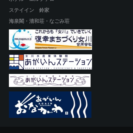
ステイイン 鈴家
海泉閣・清和荘・なごみ荘