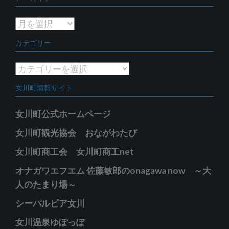
ア
ー
カテゴリー
カ
イ
カ
ブ
テ
女川町情報サイト
ゴ
リ
女川町公式ホームページ
ー
女川町観光協会 おながわたび
女川町商工会 女川町商工net
オナガワエフエム 佐藤敏郎のonagawa now ～大
人のたまり場～
シーパルピア女川
女川温泉ゆぽっぽ