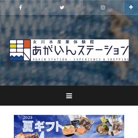
コ
ン
Facebook
Twitter
Instagram
テ
ン
ツ
へ
ス
キ
ッ
プ