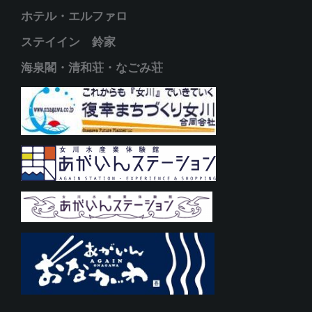
ホテル・エルファロ
ステイイン 鈴家
海泉閣・清和荘・なごみ荘