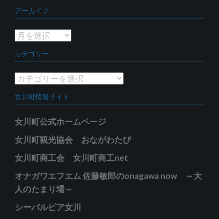
アーカイブ
ア
ー
カテゴリー
カ
イ
カ
ブ
テ
女川町情報サイト
ゴ
リ
女川町公式ホームページ
ー
女川町観光協会 おながわたび
女川町商工会 女川町商工net
オナガワエフエム 佐藤敏郎のonagawa now ～大
人のたまり場～
シーパルピア女川