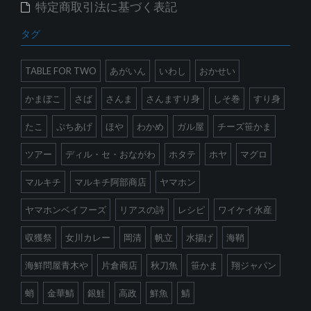
特定商取引法に基づく表記
タグ
TABLE FOR TWO
あがいん
いわし
おかせい
かまぼこ
さば
さんま
さんますり身
しそ巻
すり身
たこ
ぷちあげ
ほや
わかめ
ガル屋
チーズ笹かま
ツアー
ディル・セ・おながわ
ホタテ
ホヤ
マグロ
マルキチ
マルキチ阿部商店
ヤマホン
ヤマホンベイフーズ
リアスの詩
レシピ
ワイケイ水産
収獲祭
女川カレー
岡清
帆立
水揚げ
海鞘
海鮮問屋青木や
片倉商店
秋刀魚
笹かま
翔ジャパン
蛸
金華鯖
銀鮭
高政
鮮魚
鯖