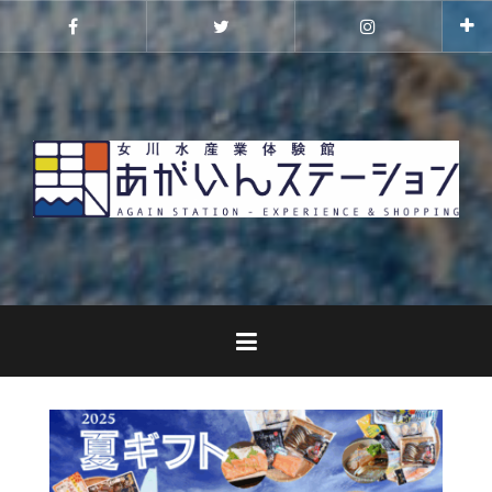
コ
ン
Facebook
Twitter
Instagram
テ
ン
ツ
へ
ス
キ
ッ
プ