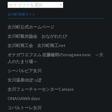
イ
カ
ブ
テ
女川町情報サイト
ゴ
リ
女川町公式ホームページ
ー
女川町観光協会 おながわたび
女川町商工会 女川町商工net
オナガワエフエム 佐藤敏郎のonagawa now ～大
人のたまり場～
シーパルピア女川
女川温泉ゆぽっぽ
女川フューチャーセンターCamass
ONAGAWA days
コバルトーレ女川