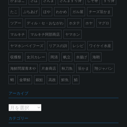
かまぼこ
さば
さんま
さんますり身
しそ巻
すり身
たこ
ぷちあげ
ほや
わかめ
ガル屋
チーズ笹かま
ツアー
ディル・セ・おながわ
ホタテ
ホヤ
マグロ
マルキチ
マルキチ阿部商店
ヤマホン
ヤマホンベイフーズ
リアスの詩
レシピ
ワイケイ水産
収獲祭
女川カレー
岡清
帆立
水揚げ
海鞘
海鮮問屋青木や
片倉商店
秋刀魚
笹かま
翔ジャパン
蛸
金華鯖
銀鮭
高政
鮮魚
鯖
アーカイブ
ア
ー
カテゴリー
カ