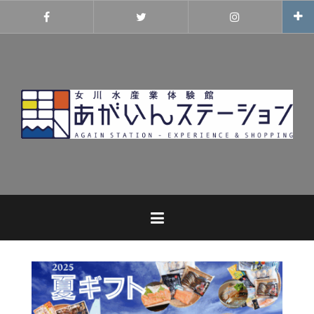
コ
ン
Facebook
Twitter
Instagram
テ
ン
ツ
へ
ス
キ
ッ
プ