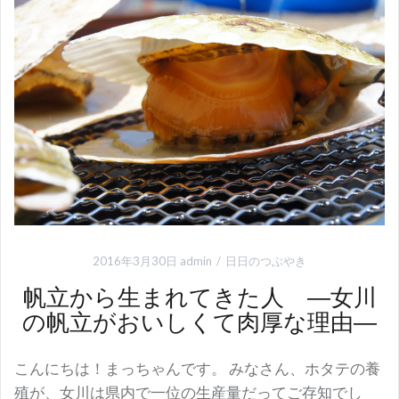
2016年3月30日
admin
日日のつぶやき
帆立から生まれてきた人 ―女川
の帆立がおいしくて肉厚な理由―
こんにちは！まっちゃんです。 みなさん、ホタテの養
殖が、女川は県内で一位の生産量だってご存知でし