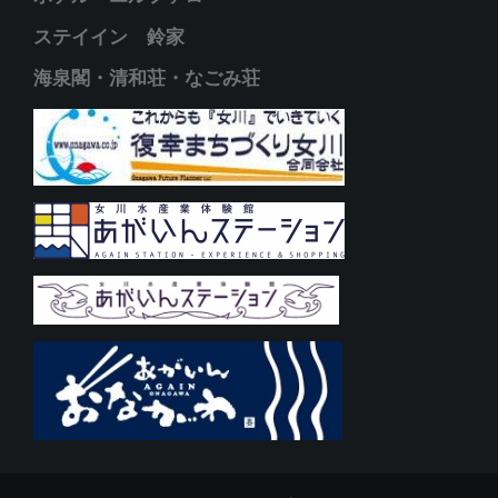
ステイイン 鈴家
海泉閣・清和荘・なごみ荘