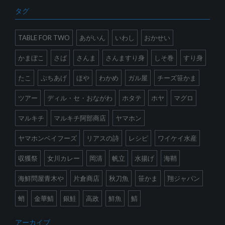
タグ
TABLE FOR TWO
あがいん
いわし
おかせい
かまぼこ
さば
さんま
さんますり身
しそ巻
すり身
たこ
ぷちあげ
ほや
わかめ
ガル屋
チーズ笹かま
ツアー
ディル・セ・おながわ
ホタテ
ホヤ
マグロ
マルキチ
マルキチ阿部商店
ヤマホン
ヤマホンベイフーズ
リアスの詩
レシピ
ワイケイ水産
収獲祭
女川カレー
岡清
帆立
水揚げ
海鞘
海鮮問屋青木や
片倉商店
秋刀魚
笹かま
翔ジャパン
蛸
金華鯖
銀鮭
高政
鮮魚
鯖
アーカイブ