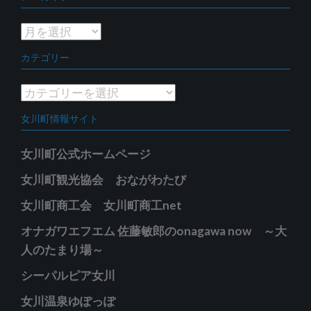
ア
ー
カテゴリー
カ
イ
カ
ブ
テ
女川町情報サイト
ゴ
リ
女川町公式ホームページ
ー
女川町観光協会 おながわたび
女川町商工会 女川町商工net
オナガワエフエム 佐藤敏郎のonagawa now ～大
人のたまり場～
シーパルピア女川
女川温泉ゆぽっぽ