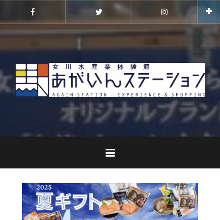
コ
ン
Facebook
Twitter
Instagram
テ
ン
ツ
へ
ス
キ
ッ
プ