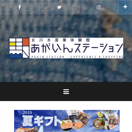
コ
ン
Facebook
Twitter
Instagram
テ
ン
ツ
へ
ス
キ
ッ
プ