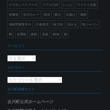
ヤマホンベイフーズ
リアスの詩
レシピ
ワイケイ水産
収獲祭
女川カレー
岡清
帆立
水揚げ
海鞘
海鮮問屋青木や
片倉商店
秋刀魚
笹かま
翔ジャパン
蛸
金華鯖
銀鮭
高政
鮮魚
鯖
アーカイブ
ア
ー
カテゴリー
カ
イ
カ
ブ
テ
女川町情報サイト
ゴ
リ
女川町公式ホームページ
ー