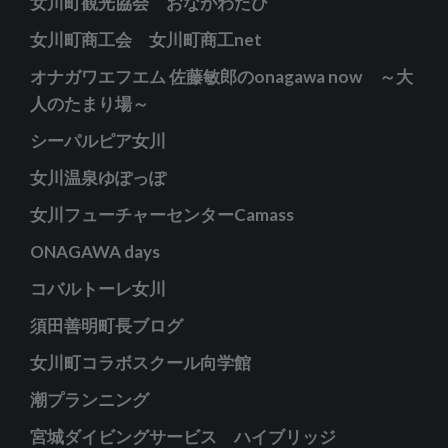
女川町観光協会 おながわたび
女川町商工会 女川町商工net
オナガワエフエム 佐藤敏郎のonagawa now ～大
人のたまり場～
シーパルピア女川
女川温泉ゆぽっぽ
女川フューチャーセンターCamass
ONAGAWA days
コバルトーレ女川
須田善明町長ブログ
女川町コラボスクール向学館
潮プランニング
宮城ダイビングサービス ハイブリッジ