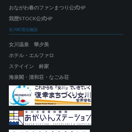
おながわ春のファンまつり公式HP
我歴STOCK公式HP
女川町宿泊施設
女川温泉 華夕美
ホテル・エルファロ
ステイイン 鈴家
海泉閣・清和荘・なごみ荘