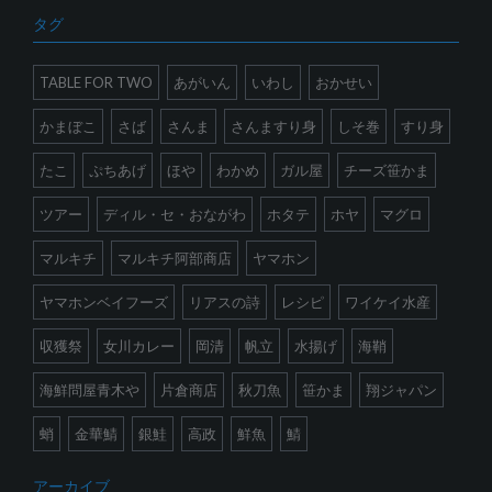
タグ
TABLE FOR TWO
あがいん
いわし
おかせい
かまぼこ
さば
さんま
さんますり身
しそ巻
すり身
たこ
ぷちあげ
ほや
わかめ
ガル屋
チーズ笹かま
ツアー
ディル・セ・おながわ
ホタテ
ホヤ
マグロ
マルキチ
マルキチ阿部商店
ヤマホン
ヤマホンベイフーズ
リアスの詩
レシピ
ワイケイ水産
収獲祭
女川カレー
岡清
帆立
水揚げ
海鞘
海鮮問屋青木や
片倉商店
秋刀魚
笹かま
翔ジャパン
蛸
金華鯖
銀鮭
高政
鮮魚
鯖
アーカイブ