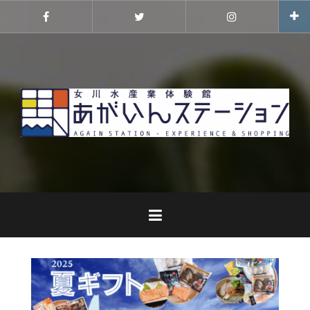
コ
ン
Facebook
Twitter
Instagram
テ
ン
ツ
へ
ス
キ
ッ
プ