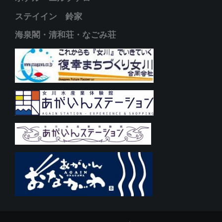
ステイイン 鈴家
海泉閣・清和荘・なごみ荘