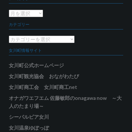
ア
ー
カテゴリー
カ
イ
カ
ブ
テ
女川町情報サイト
ゴ
リ
女川町公式ホームページ
ー
女川町観光協会 おながわたび
女川町商工会 女川町商工net
オナガワエフエム 佐藤敏郎のonagawa now ～大
人のたまり場～
シーパルピア女川
女川温泉ゆぽっぽ