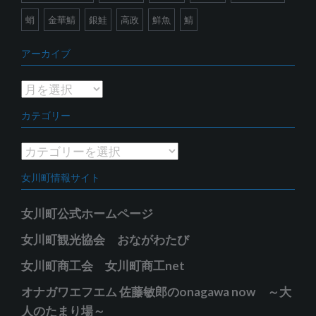
蛸
金華鯖
銀鮭
高政
鮮魚
鯖
アーカイブ
ア
ー
カテゴリー
カ
イ
カ
ブ
テ
女川町情報サイト
ゴ
リ
女川町公式ホームページ
ー
女川町観光協会 おながわたび
女川町商工会 女川町商工net
オナガワエフエム 佐藤敏郎のonagawa now ～大
人のたまり場～