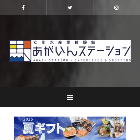
コ
ン
Facebook
Twitter
Instagra
テ
ン
ツ
へ
ス
キ
ッ
プ