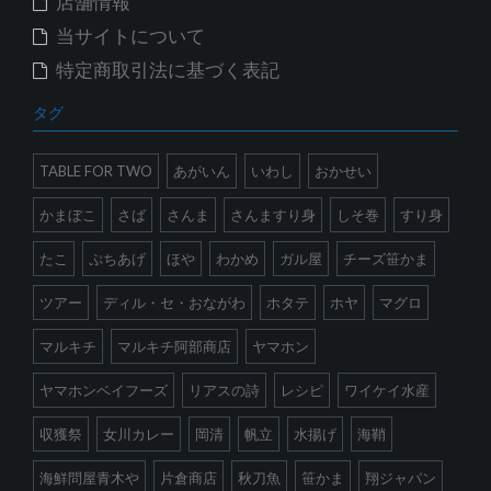
店舗情報
当サイトについて
特定商取引法に基づく表記
タグ
TABLE FOR TWO
あがいん
いわし
おかせい
かまぼこ
さば
さんま
さんますり身
しそ巻
すり身
たこ
ぷちあげ
ほや
わかめ
ガル屋
チーズ笹かま
ツアー
ディル・セ・おながわ
ホタテ
ホヤ
マグロ
マルキチ
マルキチ阿部商店
ヤマホン
ヤマホンベイフーズ
リアスの詩
レシピ
ワイケイ水産
収獲祭
女川カレー
岡清
帆立
水揚げ
海鞘
海鮮問屋青木や
片倉商店
秋刀魚
笹かま
翔ジャパン