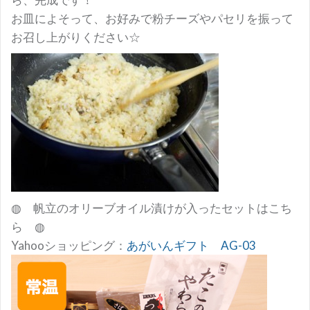
お皿によそって、お好みで粉チーズやパセリを振って
お召し上がりください☆
◍ 帆立のオリーブオイル漬けが入ったセットはこち
ら ◍
Yahooショッピング：
あがいんギフト AG-03