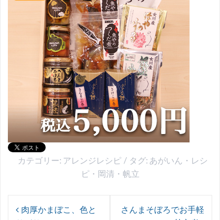
カテゴリー:
アレンジレシピ
タグ:
あがいん
・
レシ
ピ
・
岡清
・
帆立
投
肉厚かまぼこ、色と
さんまそぼろでお手軽
稿