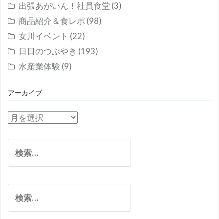
出張あがいん！社員食堂
(3)
商品紹介＆食レポ
(98)
女川イベント
(22)
日日のつぶやき
(193)
水産業体験
(9)
アーカイブ
ア
ー
カ
検
イ
索:
ブ
検
索: