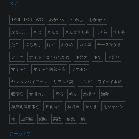
タグ
TABLE FOR TWO
あがいん
いわし
おかせい
かまぼこ
さば
さんま
さんますり身
しそ巻
すり身
たこ
ぷちあげ
ほや
わかめ
ガル屋
チーズ笹かま
ツアー
ディル・セ・おながわ
ホタテ
ホヤ
マグロ
マルキチ
マルキチ阿部商店
ヤマホン
ヤマホンベイフーズ
リアスの詩
レシピ
ワイケイ水産
収獲祭
女川カレー
岡清
帆立
水揚げ
海鞘
海鮮問屋青木や
片倉商店
秋刀魚
笹かま
翔ジャパン
蛸
金華鯖
銀鮭
高政
鮮魚
鯖
アーカイブ