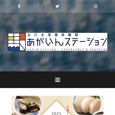
コ
ン
Facebook
Twitter
Instagra
テ
ン
ツ
へ
ス
キ
ッ
プ