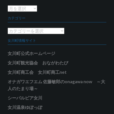
ア
ー
カテゴリー
カ
イ
カ
ブ
テ
女川町情報サイト
ゴ
リ
女川町公式ホームページ
ー
女川町観光協会 おながわたび
女川町商工会 女川町商工net
オナガワエフエム 佐藤敏郎のonagawa now ～大
人のたまり場～
シーパルピア女川
女川温泉ゆぽっぽ