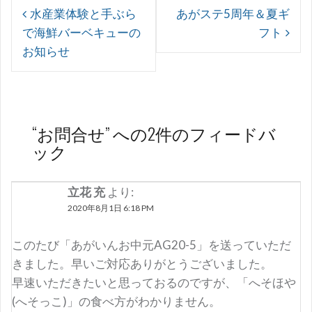
投
水産業体験と手ぶら
あがステ5周年＆夏ギ
稿
で海鮮バーベキューの
フト
ナ
お知らせ
ビ
ゲ
ー
“
お問合せ
” への2件のフィードバ
シ
ック
ョ
ン
立花 充
より:
2020年8月1日 6:18 PM
このたび「あがいんお中元AG20-5」を送っていただ
きました。早いご対応ありがとうございました。
早速いただきたいと思っておるのですが、「へそほや
(へそっこ)」の食べ方がわかりません。