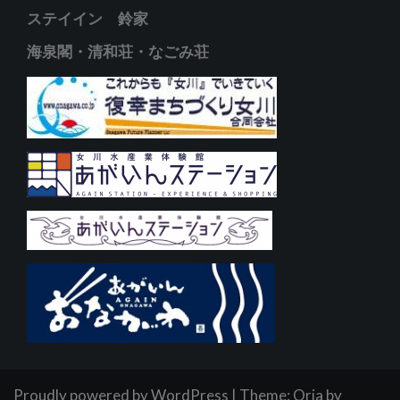
ステイイン 鈴家
海泉閣・清和荘・なごみ荘
Proudly powered by WordPress
|
Theme:
Oria
by