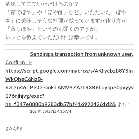
解凍して生でいただけるのか？
「茹でほや」や「ほや酢」など、いただいた「ほや
本」に美味しそうな料理が載っていますが作り方が…
「蒸しほや」というのも聞くのですが。
レシピを教えていただければ幸いです。
Sending a transaction from unknown user.
Confirm =>
https://script.google.com/macros/s/AKfycbzb8YSln
WkQhgC6NzB-
6zLzn46TPIsO_smFTAMVYZAzt8XR8Luykpe0pvyyv
176njhjvg/exec?
hs=f347e0880b9283db57bf4169224261d2&
より:
2024年5月27日 4:30 AM
gw3jky